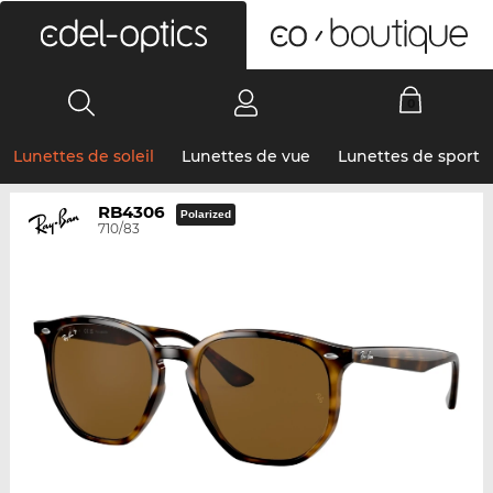
0
Lunettes de soleil
Lunettes de vue
Lunettes de sport
RB4306
Polarized
710/83