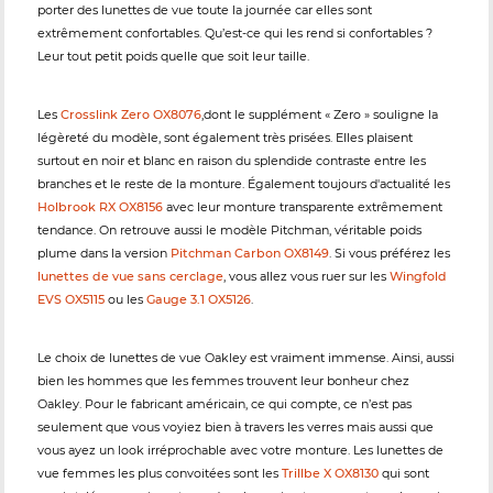
porter des lunettes de vue toute la journée car elles sont
extrêmement confortables. Qu’est-ce qui les rend si confortables ?
Leur tout petit poids quelle que soit leur taille.
Les
Crosslink Zero OX8076
,dont le supplément « Zero » souligne la
légèreté du modèle, sont également très prisées. Elles plaisent
surtout en noir et blanc en raison du splendide contraste entre les
branches et le reste de la monture. Également toujours d'actualité les
Holbrook RX OX8156
avec leur monture transparente extrêmement
tendance. On retrouve aussi le modèle Pitchman, véritable poids
plume dans la version
Pitchman Carbon OX8149
. Si vous préférez les
lunettes de vue sans cerclage
, vous allez vous ruer sur les
Wingfold
EVS OX5115
ou les
Gauge 3.1 OX5126
.
Le choix de lunettes de vue Oakley est vraiment immense. Ainsi, aussi
bien les hommes que les femmes trouvent leur bonheur chez
Oakley. Pour le fabricant américain, ce qui compte, ce n’est pas
seulement que vous voyiez bien à travers les verres mais aussi que
vous ayez un look irréprochable avec votre monture. Les lunettes de
vue femmes les plus convoitées sont les
Trillbe X OX8130
qui sont