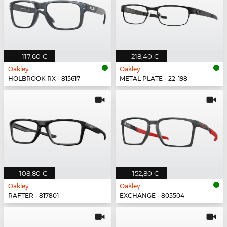
117,60 €
218,40 €
Oakley
Oakley
HOLBROOK RX - 815617
METAL PLATE - 22-198
108,80 €
152,80 €
Oakley
Oakley
RAFTER - 817801
EXCHANGE - 805504