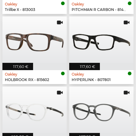
Oakley
Oakley
Trillbe X - 813003
PITCHMAN R CARBON - 814903
117,60 €
117,60 €
Oakley
Oakley
HOLBROOK RX - 815602
HYPERLINK - 807801