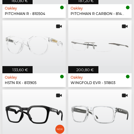
160,80 €
187,20 €
Oakley
Oakley
PITCHMAN R - 810504
PITCHMAN R CARBON - 814902
133,60 €
200,80 €
Oakley
Oakley
HSTN RX - 813905
WINGFOLD EVR - 511803