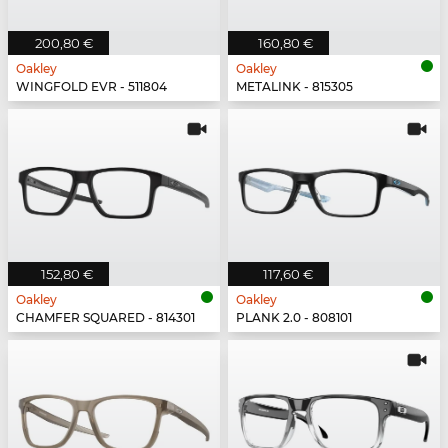
200,80 €
160,80 €
Oakley
Oakley
WINGFOLD EVR - 511804
METALINK - 815305
152,80 €
117,60 €
Oakley
Oakley
CHAMFER SQUARED - 814301
PLANK 2.0 - 808101