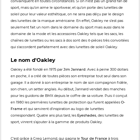
convainquent en toutes circonstances. Si on n’est pas un grand fan de
sport, mais qu’on aime le sportwear, et qu’on porte des lunettes de
soleil pour leur valeur esthétique, on ne sera pas déçu par le design
des lunettes de la marque américaine. En effet, Oakley ne s’est pas
seulement fait un nom dans le domaine du sport mais aussi dans le
domaine de la mode et les accessoires Oakley tels que les sacs, les
chaînes de lunettes ou les sacs à dos sont des it-pièces très convoitées
qui s'accordent parfaitement avec des lunettes de soleil Oakley.
Le nom d'Oakley
Oakley a été fondé en 1975 par
Jim Jannard
. Avec à peine 300 dollars
en poche, il a créé de toutes pièces son entreprise tout seul dans son
garage. Il a donné à son entreprise le nom de son compagnon fidèle,
son chien, un setter anglais. Au début, Jannard vendait des manches
pour les guidons de BMX depuis le coffre de sa voiture. Puis il conçut
en 1980 les premières lunettes de protection qui furent appelées
O-
Frame
et qui servirent d’inspiration au logo de lunettes
correspondant. Quatre ans plus tard, les
Eyeshades
, des lunettes de
sport, vinrent s’ajouter à la gamme de produits Oakley.
C’est grâce à Greg Lemond, qui gagna le
Tour de France
à trois