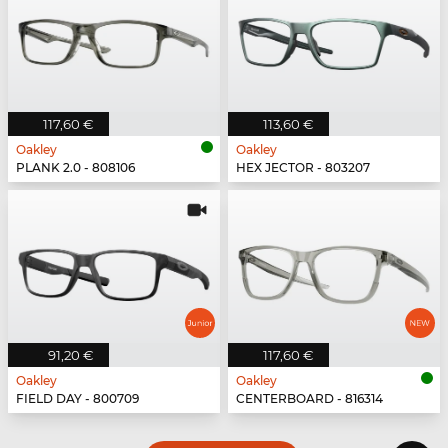
117,60 €
113,60 €
Oakley
Oakley
PLANK 2.0 - 808106
HEX JECTOR - 803207
91,20 €
117,60 €
Oakley
Oakley
FIELD DAY - 800709
CENTERBOARD - 816314