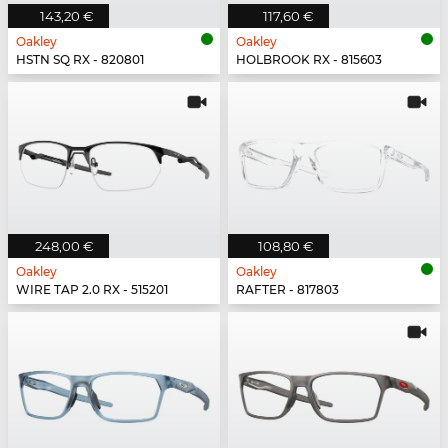
143,20 €
117,60 €
Oakley
Oakley
HSTN SQ RX - 820801
HOLBROOK RX - 815603
248,00 €
108,80 €
Oakley
Oakley
WIRE TAP 2.0 RX - 515201
RAFTER - 817803