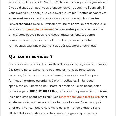
service clients vous aide. Notre b>Opticien numérique est également
à votre disposition pour vous proposer les verres aux meilleurs prix. Si
vous avez fait un choix, que vous avez trouvé les lunettes de vos rêves
et les meilleurs verres correspondants, vous pouvez choisir entre
l’envoi
standard
avec la livraison gratuite et l’
envoi express
ainsi que
les divers
moyens de paiement
. Si vous n’êtes pas satisfait de votre
article, vous pouvez nous le renvoyer gratuitement. Les verres
correcteurs fabriqués individuellement ne peuvent pas être
remboursés, sauf s’ils présentent des défauts d’ordre technique.
Qui sommes-nous ?
Si vous voulez acheter des
lunettes Oakley en ligne
, vous avez frappé
à la bonne porte. Dans notre boutique en ligne de lunettes de
marques, l'offre est immense et vous trouvez des modèles pour
femmes, hommes ou enfants à prix imbattables. En tant que
spécialiste en lunetterie pour notre clientèle férue de mode, selon
notre slogan «
SEE AND BE SEEN
», nous vous proposons les montures
les plus classe à tout petits prix. Des
lunettes de vue à petits prix
sont
également disponibles sur notre site toute l'année. Alors pourquoi
attendre ? Venez nous rendre visite dans le monde extraordinaire
d’
Edel-Optics
et faites-vous plaisir avec l’élégance sportive des