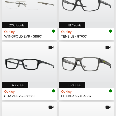
200,80 €
187,20 €
Oakley
Oakley
WINGFOLD EVR - 511801
TENSILE - 817001
143,20 €
117,60 €
Oakley
Oakley
CHAMFER - 803901
LITEBEAM - 814002