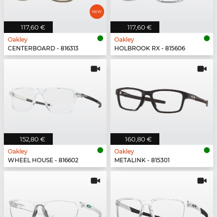
117,60 €
117,60 €
Oakley
Oakley
CENTERBOARD - 816313
HOLBROOK RX - 815606
152,80 €
160,80 €
Oakley
Oakley
WHEEL HOUSE - 816602
METALINK - 815301