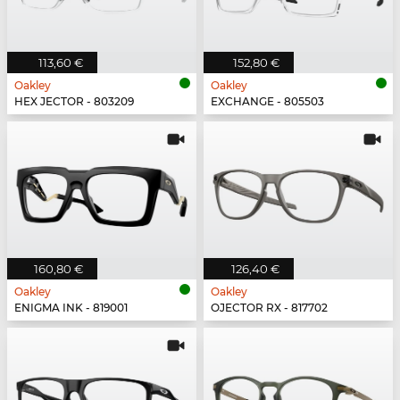
113,60 €
152,80 €
Oakley
Oakley
HEX JECTOR - 803209
EXCHANGE - 805503
160,80 €
126,40 €
Oakley
Oakley
ENIGMA INK - 819001
OJECTOR RX - 817702