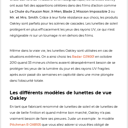
ont aussi fait des apparitions célèbres dans des films d’action comme
La Chute du Faucon Noir
,
X-Men
,
Blade 2
,
Mission Impossible 2
ou
Mr. et Mrs. Smith
. Grâce à leur forte résistance aux chocs, les produits
Oakley sont parfaits pour les scènes de cascades. Les lunettes de soleil
protègent en plus efficacement les yeux des rayons UV, ce qui n'est
négligeable ni sur un tournage ni en dehors des films.
Même dans la vraie vie, les lunettes Oakley sont utilisées en cas de
situations extrêmes. On a ainsi choisi les
Radar OJ9001
en octobre
2010 quand 33 mineurs chiliens avaient désespérément besoin de se
protéger les yeux de la lumière du jour et des rayons UV fragiles
après avoir passé dix semaines en captivité dans une mine plongée
dans l’obscurité totale.
Les différents modèles de lunettes de vue
Oakley
En tant que fabricant renommé de lunettes de soleil et de lunettes de
vue de belle finition et quand même bon marché, Oakley n‘a pas
vraiment besoin de faire ses preuves. Juste un exemple : le modèle
Pitchman R OX8105
que vous allez adorer si vous êtes obligé de