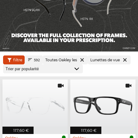
filtre
Toutes Oakley les
Lunettes de vue
592
117,60 €
117,60 €