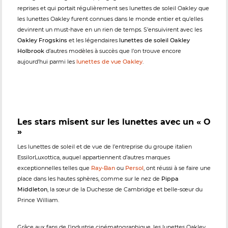
reprises et qui portait régulièrement ses lunettes de soleil Oakley que
les lunettes Oakley furent connues dans le monde entier et qu’elles
devinrent un must-have en un rien de temps. S’ensuivirent avec les
Oakley Frogskins
et les légendaires
lunettes de soleil Oakley
Holbrook
d’autres modèles à succès que l’on trouve encore
aujourd’hui parmi les
lunettes de vue Oakley
.
Les stars misent sur les lunettes avec un « O
»
Les lunettes de soleil et de vue de l’entreprise du groupe italien
EssilorLuxottica, auquel appartiennent d’autres marques
exceptionnelles telles que
Ray-Ban
ou
Persol
, ont réussi à se faire une
place dans les hautes sphères, comme sur le nez de
Pippa
Middleton
, la sœur de la Duchesse de Cambridge et belle-sœur du
Prince William.
Grâce aux fans de l’industrie cinématographique, les lunettes Oakley