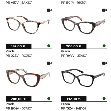
PR A57V - 5AK1O1
PR B04V - 16K1O1
192,00 €
208,00 €
Prada
Prada
PR 02ZV - ROJ1O1
PR 19WV - 23A1O1
208,00 €
192,00 €
Prada
Prada
PR B04V - 07R1O1
PR 15ZV - 1AB1O1