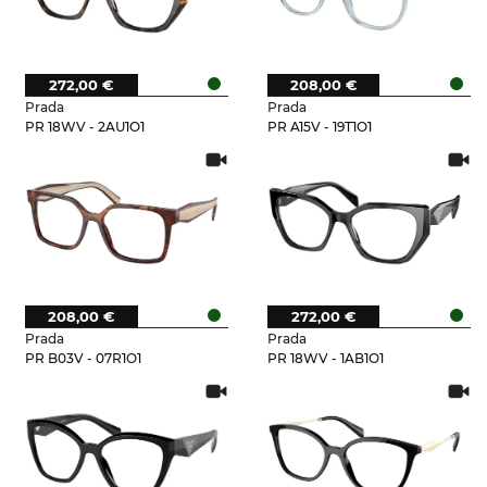
272,00 €
208,00 €
Prada
Prada
PR 18WV - 2AU1O1
PR A15V - 19T1O1
208,00 €
272,00 €
Prada
Prada
PR B03V - 07R1O1
PR 18WV - 1AB1O1