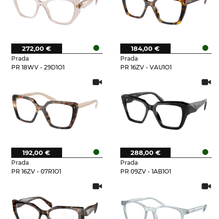
272,00 €
184,00 €
Prada
Prada
PR 18WV - 29D1O1
PR 16ZV - VAU1O1
192,00 €
288,00 €
Prada
Prada
PR 16ZV - 07R1O1
PR 09ZV - 1AB1O1