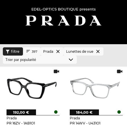
filtre
Prada
Lunettes de vue
397
192,00 €
184,00 €
Prada
Prada
PR 16ZV - 1AB1O1
PR 14WV - U431O1