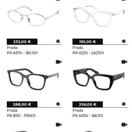
232,00 €
192,00 €
Prada
Prada
PR A57V - 1BC1O1
PR 02ZV - 2AZ1O1
288,00 €
256,00 €
Prada
Prada
PR B11V - 17N1O1
PR A03V - 16K1O1