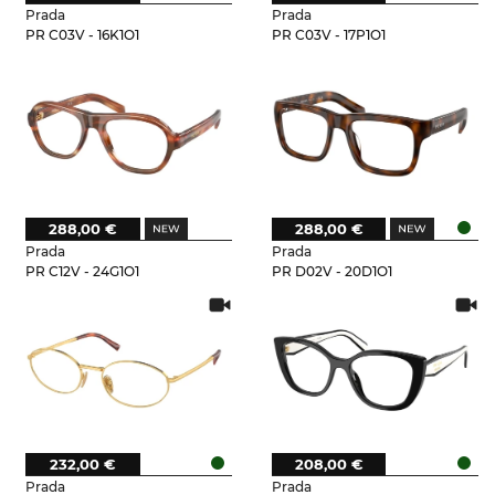
Prada
Prada
PR C03V - 16K1O1
PR C03V - 17P1O1
288,00 €
288,00 €
Prada
Prada
PR C12V - 24G1O1
PR D02V - 20D1O1
232,00 €
208,00 €
Prada
Prada