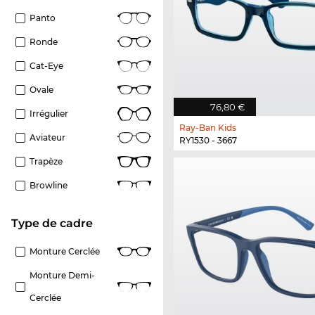
Panto
Ronde
Cat-Eye
Ovale
76,80 €
Irrégulier
Ray-Ban Kids
Aviateur
RY1530 - 3667
Trapèze
Browline
Type de cadre
Monture Cerclée
Monture Demi-
Cerclée