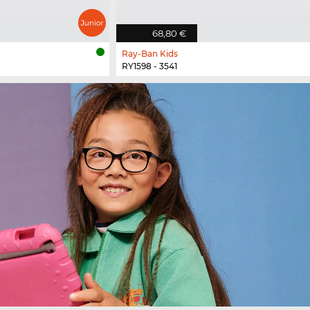
68,80 €
Ray-Ban Kids
RY1598 - 3541