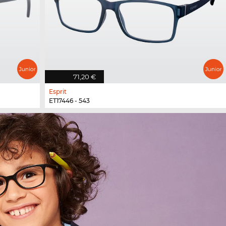
71,20 €
Esprit
ET17446 - 543