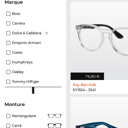
Marque
Boss
Carrera
Dolce & Gabbana
Emporio Armani
Guess
Humphreys
Oakley
76,80 €
Tommy Hilfiger
Ray-Ban Kids
RY1554 - 3541
Monture
Rectangulaire
Carré