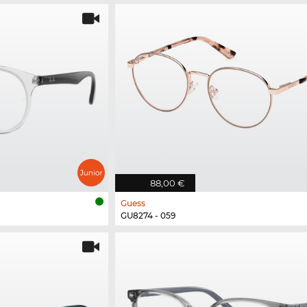
88,00 €
Guess
GU8274 - 059