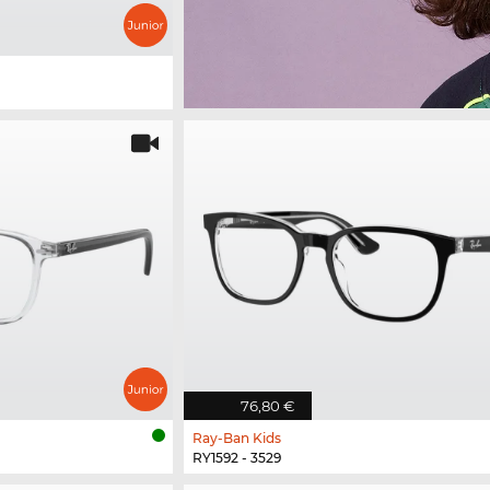
76,80 €
Ray-Ban Kids
RY1592 - 3529