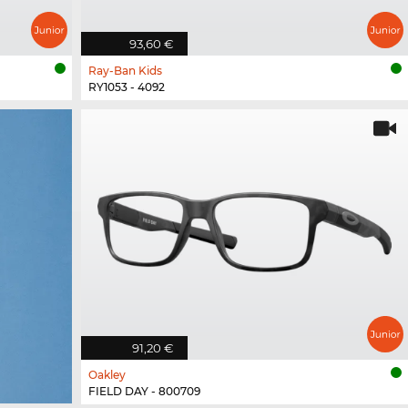
93,60 €
Ray-Ban Kids
RY1053 - 4092
91,20 €
Oakley
FIELD DAY - 800709