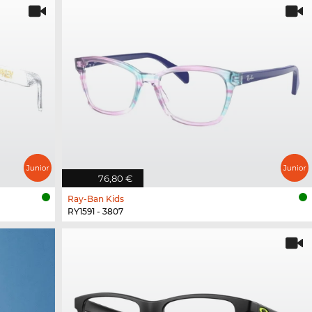
76,80 €
Ray-Ban Kids
RY1591 - 3807