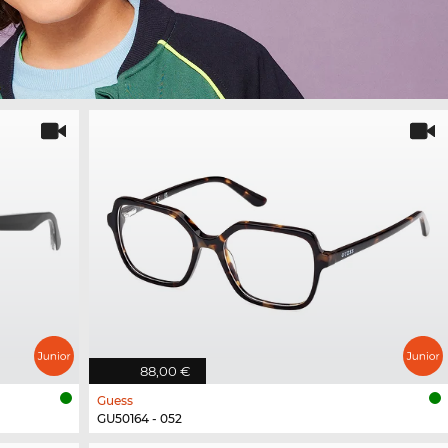
88,00 €
Guess
GU50164 - 052