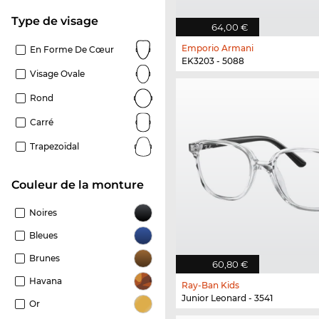
Type de visage
64,00 €
Emporio Armani
En Forme De Cœur
EK3203 - 5088
Visage Ovale
Rond
Carré
Trapezoïdal
Couleur de la monture
Noires
Bleues
Brunes
60,80 €
Havana
Ray-Ban Kids
Junior Leonard - 3541
Or