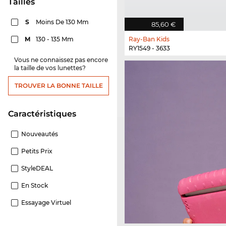
Tailles
S
Moins De 130 Mm
85,60 €
M
130 - 135 Mm
Ray-Ban Kids
RY1549 - 3633
Vous ne connaissez pas encore
la taille de vos lunettes?
TROUVER LA BONNE TAILLE
Caractéristiques
Nouveautés
Petits Prix
StyleDEAL
En Stock
Essayage Virtuel