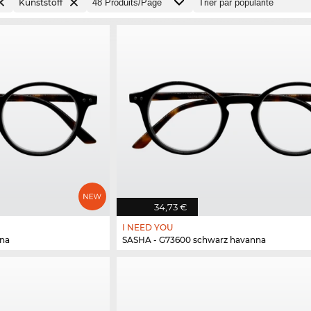
Kunststoff
34,73 €
I NEED YOU
nna
SASHA - G73600 schwarz havanna