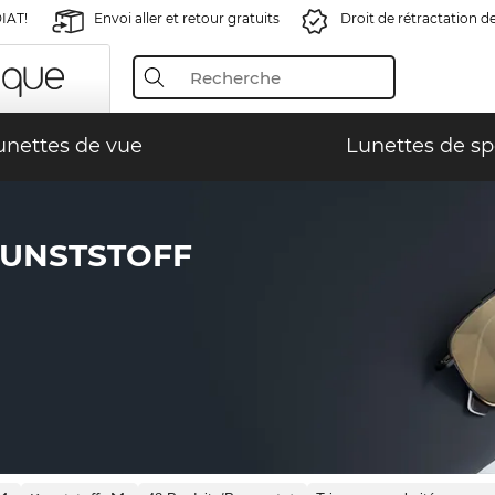
IAT!
Envoi aller et retour gratuits
Droit de rétractation d
unettes de vue
Lunettes de sp
KUNSTSTOFF