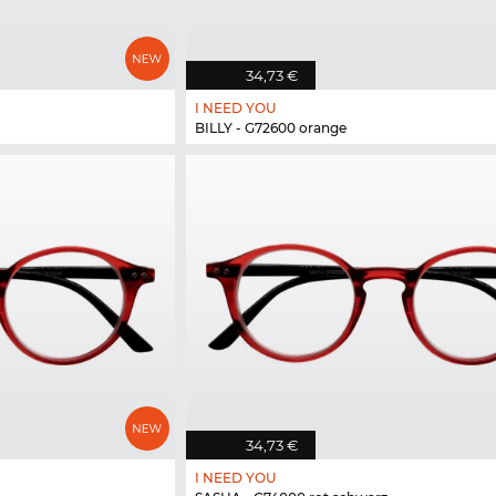
34,73 €
I NEED YOU
BILLY - G72600 orange
34,73 €
I NEED YOU