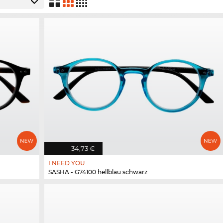
34,73 €
I NEED YOU
SASHA - G74100 hellblau schwarz