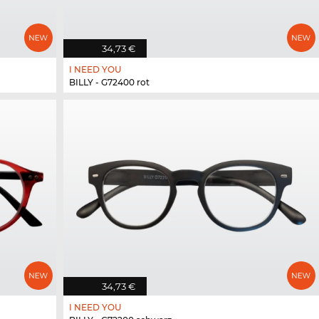
34,73 €
I NEED YOU
BILLY - G72400 rot
34,73 €
I NEED YOU