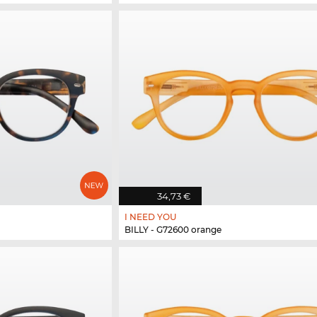
34,73 €
I NEED YOU
BILLY - G72600 orange