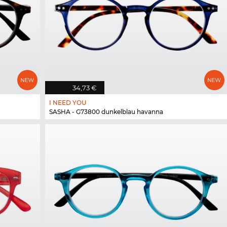
34,73 €
I NEED YOU
SASHA - G73800 dunkelblau havanna