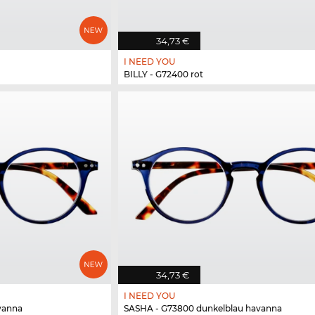
34,73 €
I NEED YOU
BILLY - G72400 rot
34,73 €
I NEED YOU
vanna
SASHA - G73800 dunkelblau havanna