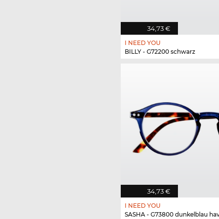
34,73 €
I NEED YOU
BILLY - G72200 schwarz
34,73 €
I NEED YOU
SASHA - G73800 dunkelblau ha