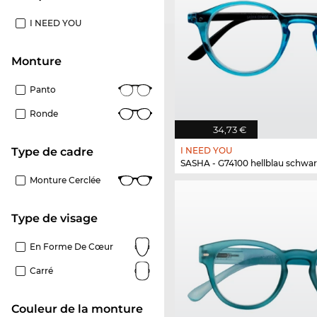
I NEED YOU
Monture
Panto
Ronde
34,73 €
I NEED YOU
Type de cadre
SASHA - G74100 hellblau schwar
Monture Cerclée
Type de visage
En Forme De Cœur
Carré
Couleur de la monture