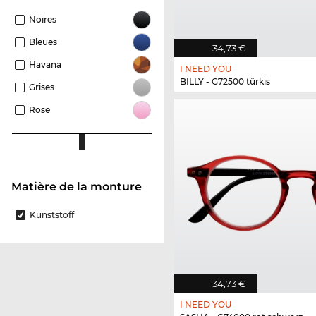
Noires
Bleues
34,73 €
Havana
I NEED YOU
BILLY - G72500 türkis
Grises
Rose
Matière de la monture
Kunststoff
34,73 €
I NEED YOU