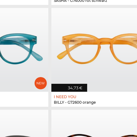
SASHA - G74000 rot schwarz
34,73 €
I NEED YOU
BILLY - G72600 orange