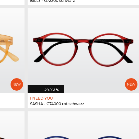
BILLY - G72200 schwarz
34,73 €
I NEED YOU
SASHA - G74000 rot schwarz