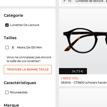
Lunettes de lecture
72
Catégorie
Lunettes De Lecture
Tailles
S
Moins De 130 Mm
Vous ne connaissez pas encore
la taille de vos lunettes?
TROUVER LA BONNE TAILLE
34,73 €
I NEED YOU
Caractéristiques
SASHA - G73600 schwarz hava
Nouveautés
Marque