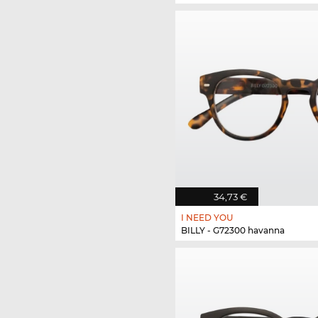
34,73 €
I NEED YOU
BILLY - G72300 havanna