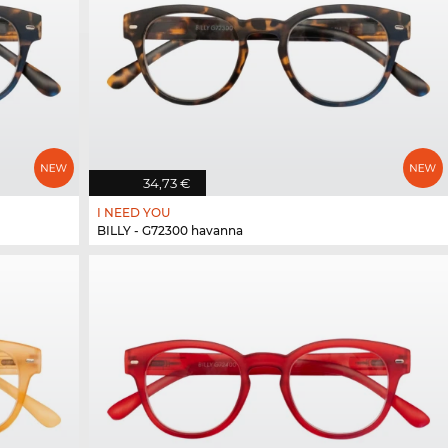
34,73 €
I NEED YOU
BILLY - G72300 havanna