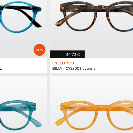
34,73 €
I NEED YOU
z
BILLY - G72300 havanna