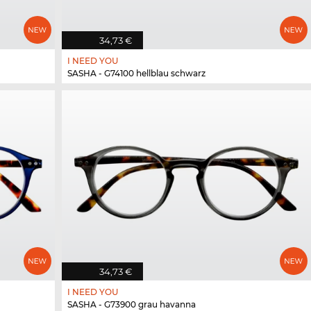
34,73 €
I NEED YOU
SASHA - G74100 hellblau schwarz
34,73 €
I NEED YOU
SASHA - G73900 grau havanna