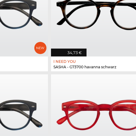
34,73 €
I NEED YOU
SASHA - G73700 havanna schwarz