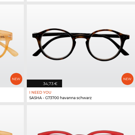
34,73 €
I NEED YOU
SASHA - G73700 havanna schwarz