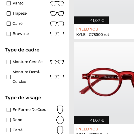
Panto
Trapèze
41,07 €
Carré
I NEED YOU
Browline
KYLE - G78500 rot
Type de cadre
Monture Cerclée
Monture Demi-
Cerclée
Type de visage
En Forme De Cœur
Rond
41,07 €
I NEED YOU
Carré