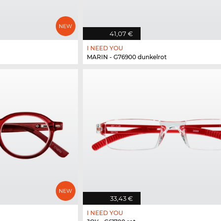
41,07 €
I NEED YOU
MARIN - G76900 dunkelrot
33,43 €
I NEED YOU