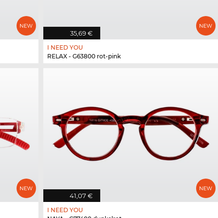
35,69 €
I NEED YOU
RELAX - G63800 rot-pink
41,07 €
I NEED YOU