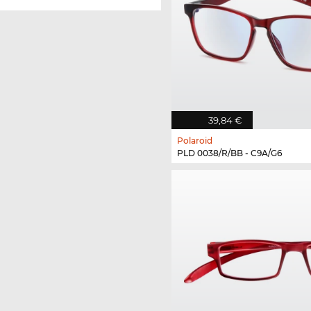
39,84 €
Polaroid
PLD 0038/R/BB - C9A/G6