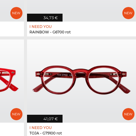
34,73 €
I NEED YOU
RAINBOW - G6700 rot
41,07 €
I NEED YOU
TOJA - G79100 rot