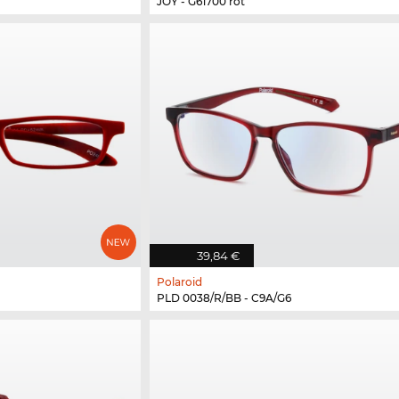
JOY - G61700 rot
39,84 €
Polaroid
PLD 0038/R/BB - C9A/G6