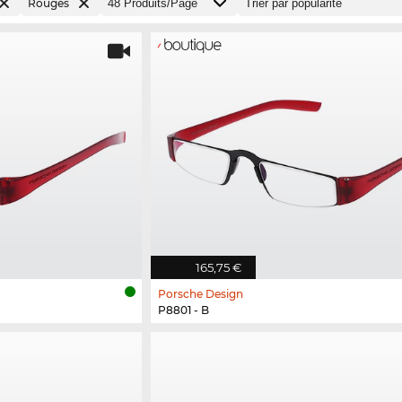
Rouges
165,75 €
Porsche Design
P8801 - B