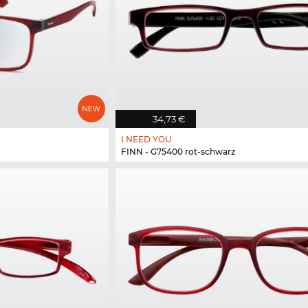
34,73 €
I NEED YOU
FINN - G75400 rot-schwarz