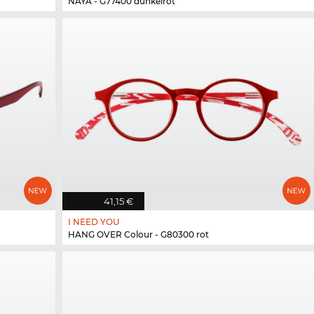
NAYA - G77400 dunkelrot
41,15 €
I NEED YOU
HANG OVER Colour - G80300 rot