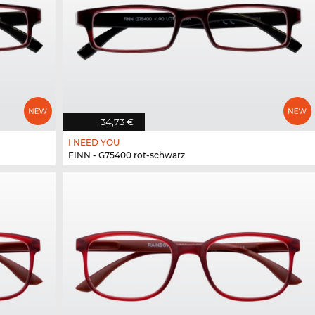
34,73 €
I NEED YOU
FINN - G75400 rot-schwarz