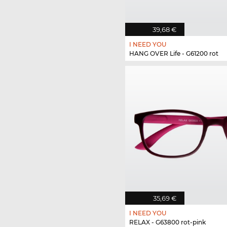
39,68 €
I NEED YOU
HANG OVER Life - G61200 rot
35,69 €
I NEED YOU
RELAX - G63800 rot-pink