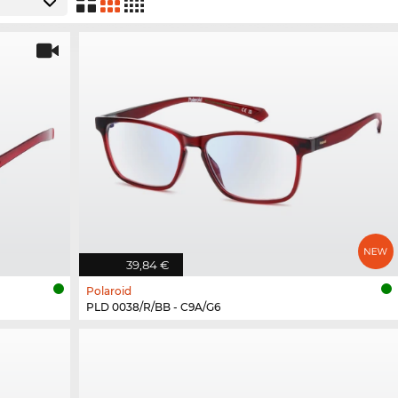
39,84 €
Polaroid
PLD 0038/R/BB - C9A/G6