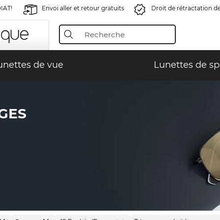
IAT!
Envoi aller et retour gratuits
Droit de rétractation d
unettes de vue
Lunettes de sp
GES