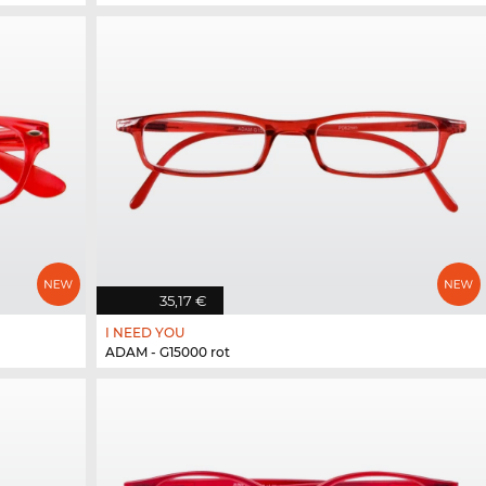
35,17 €
I NEED YOU
ADAM - G15000 rot