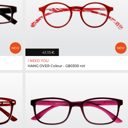
41,15 €
I NEED YOU
HANG OVER Colour - G80300 rot