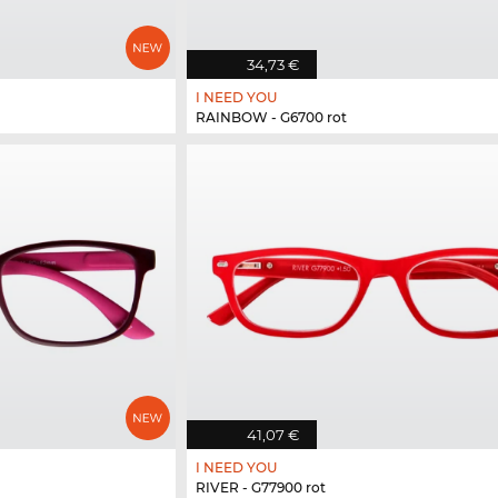
34,73 €
I NEED YOU
RAINBOW - G6700 rot
41,07 €
I NEED YOU
RIVER - G77900 rot