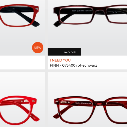
34,73 €
I NEED YOU
FINN - G75400 rot-schwarz