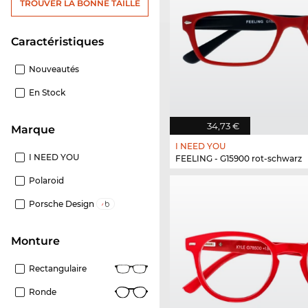
TROUVER LA BONNE TAILLE
Caractéristiques
Nouveautés
En Stock
34,73 €
Marque
I NEED YOU
I NEED YOU
FEELING - G15900 rot-schwarz
Polaroid
Porsche Design
Monture
Rectangulaire
Ronde