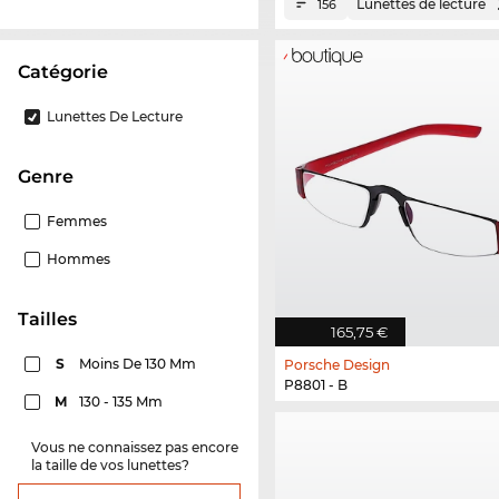
Lunettes de lecture
156
Catégorie
Lunettes De Lecture
Genre
Femmes
Hommes
Tailles
165,75 €
S
Moins De 130 Mm
Porsche Design
P8801 - B
M
130 - 135 Mm
Vous ne connaissez pas encore
la taille de vos lunettes?