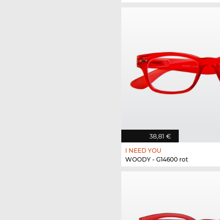
38,81 €
I NEED YOU
WOODY - G14600 rot