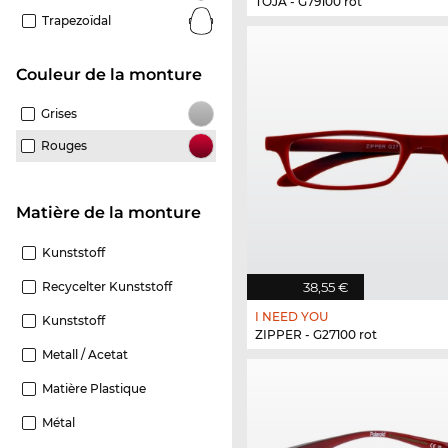
TOJA - G79100 rot
Trapezoïdal
Couleur de la monture
Grises
Rouges
Matière de la monture
Kunststoff
38,55 €
Recycelter Kunststoff
I NEED YOU
Kunststoff
ZIPPER - G27100 rot
Metall / Acetat
Matière Plastique
Métal