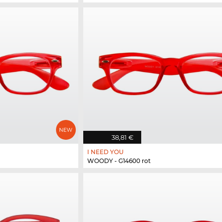
38,81 €
I NEED YOU
WOODY - G14600 rot