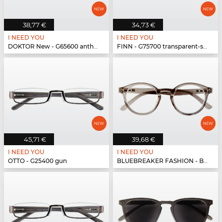
38,77 €
34,73 €
I NEED YOU
I NEED YOU
DOKTOR New - G65600 anthrazit
FINN - G75700 transparent-schwarz
45,71 €
39,68 €
I NEED YOU
I NEED YOU
OTTO - G25400 gun
BLUEBREAKER FASHION - BLUEBR Fashion G79600 grau