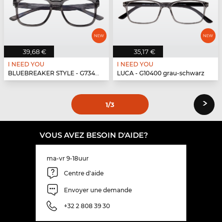
39,68 €
35,17 €
I NEED YOU
I NEED YOU
BLUEBREAKER STYLE - G73400 grau
LUCA - G10400 grau-schwarz
›
1
/3
VOUS AVEZ BESOIN D'AIDE?
ma-vr 9-18uur
Centre d'aide
Envoyer une demande
+32 2 808 39 30