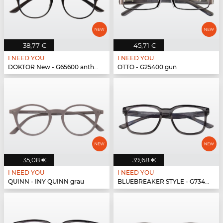
38,77 €
45,71 €
I NEED YOU
I NEED YOU
DOKTOR New - G65600 anthrazit
OTTO - G25400 gun
35,08 €
39,68 €
I NEED YOU
I NEED YOU
QUINN - INY QUINN grau
BLUEBREAKER STYLE - G73400 grau