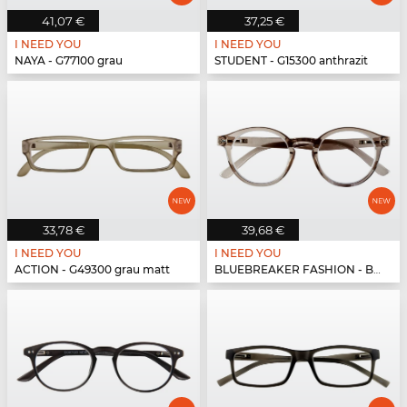
41,07 €
37,25 €
I NEED YOU
I NEED YOU
NAYA - G77100 grau
STUDENT - G15300 anthrazit
33,78 €
39,68 €
I NEED YOU
I NEED YOU
ACTION - G49300 grau matt
BLUEBREAKER FASHION - BLUEBR Fashion G79600 grau