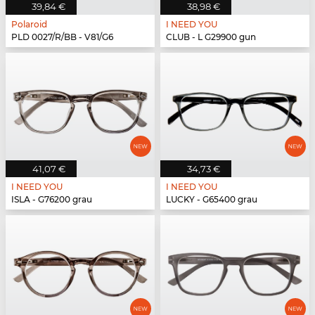
39,84 €
38,98 €
Polaroid
I NEED YOU
PLD 0027/R/BB - V81/G6
CLUB - L G29900 gun
41,07 €
34,73 €
I NEED YOU
I NEED YOU
ISLA - G76200 grau
LUCKY - G65400 grau