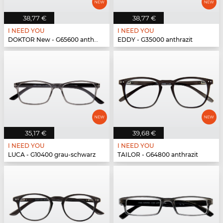
38,77 €
38,77 €
I NEED YOU
I NEED YOU
DOKTOR New - G65600 anthrazit
EDDY - G35000 anthrazit
35,17 €
39,68 €
I NEED YOU
I NEED YOU
LUCA - G10400 grau-schwarz
TAILOR - G64800 anthrazit