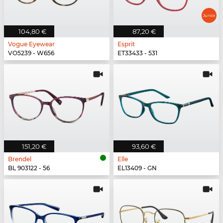
104,80 €
87,20 €
Vogue Eyewear
Esprit
VO5239 - W656
ET33433 - 531
151,20 €
93,60 €
Brendel
Elle
BL 903122 - 56
EL13409 - GN