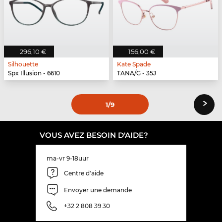
296,10 €
156,00 €
Silhouette
Kate Spade
Spx Illusion - 6610
TANA/G - 35J
›
1
/9
VOUS AVEZ BESOIN D'AIDE?
ma-vr 9-18uur
Centre d'aide
Envoyer une demande
+32 2 808 39 30