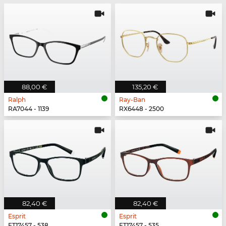
88,00 €
135,20 €
Ralph
Ray-Ban
RA7044 - 1139
RX6448 - 2500
82,40 €
82,40 €
Esprit
Esprit
ET17457 - 538
ET17457 - 535