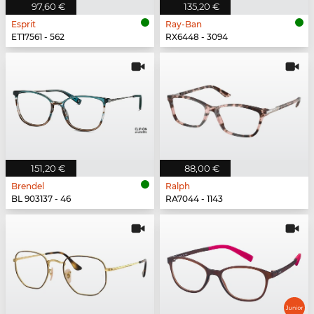
97,60 €
135,20 €
Esprit
Ray-Ban
ET17561 - 562
RX6448 - 3094
151,20 €
88,00 €
Brendel
Ralph
BL 903137 - 46
RA7044 - 1143