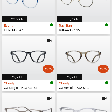
97,60 €
135,20 €
Esprit
Ray-Ban
ET17561 - 543
RX6448 - 3175
50 %
50 %
139,50 €
139,50 €
Gloryfy
Gloryfy
GX Magic - 1X23-08-41
GX Amici - 1X32-01-41