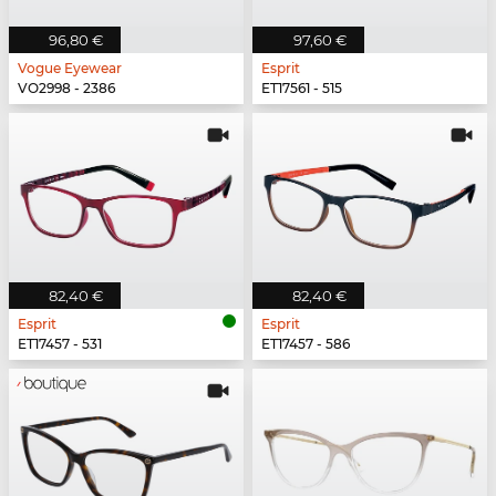
96,80 €
97,60 €
Vogue Eyewear
Esprit
VO2998 - 2386
ET17561 - 515
82,40 €
82,40 €
Esprit
Esprit
ET17457 - 531
ET17457 - 586