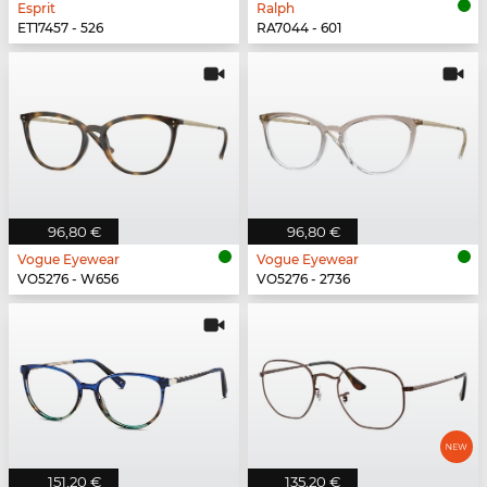
Esprit
Ralph
ET17457 - 526
RA7044 - 601
96,80 €
96,80 €
Vogue Eyewear
Vogue Eyewear
VO5276 - W656
VO5276 - 2736
151,20 €
135,20 €