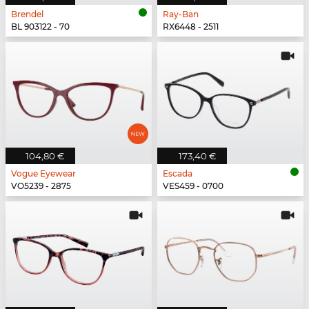
Brendel
Ray-Ban
BL 903122 - 70
RX6448 - 2511
104,80 €
173,40 €
Vogue Eyewear
Escada
VO5239 - 2875
VES459 - 0700