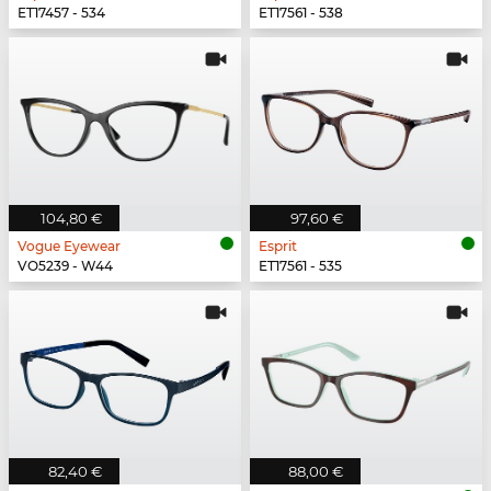
ET17457 - 534
ET17561 - 538
104,80 €
97,60 €
Vogue Eyewear
Esprit
VO5239 - W44
ET17561 - 535
82,40 €
88,00 €