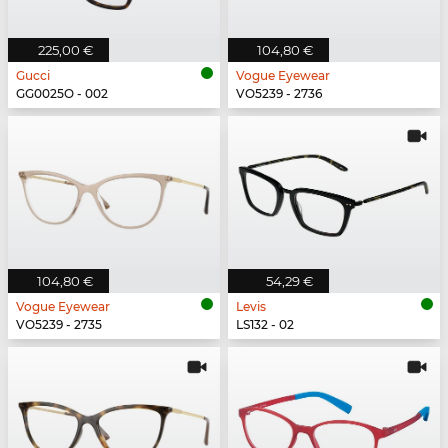
225,00 €
104,80 €
Gucci
Vogue Eyewear
GG0025O - 002
VO5239 - 2736
104,80 €
54,29 €
Vogue Eyewear
Levis
VO5239 - 2735
LS132 - 02