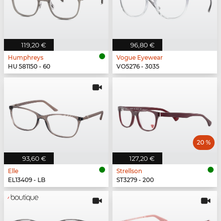
119,20 €
96,80 €
Humphreys
Vogue Eyewear
HU 581150 - 60
VO5276 - 3035
20 %
93,60 €
127,20 €
Elle
Strellson
EL13409 - LB
ST3279 - 200