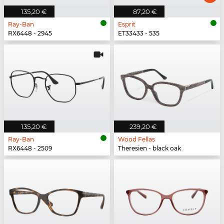
135,20 €
87,20 €
Ray-Ban
Esprit
RX6448 - 2945
ET33433 - 535
135,20 €
239,20 €
Ray-Ban
Wood Fellas
RX6448 - 2509
Theresien - black oak