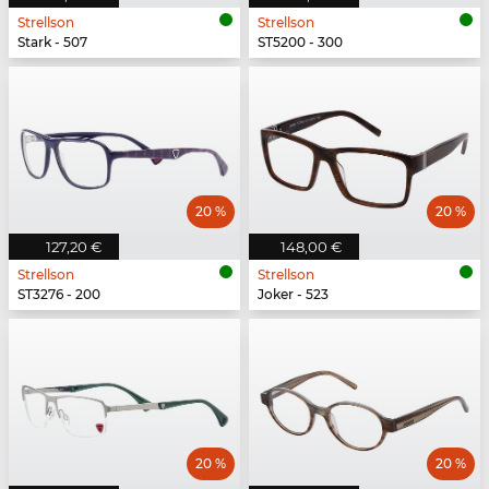
Strellson
Strellson
Stark - 507
ST5200 - 300
20 %
20 %
127,20 €
148,00 €
Strellson
Strellson
ST3276 - 200
Joker - 523
20 %
20 %