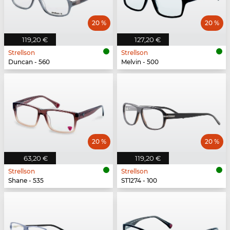
20 %
20 %
119,20 €
127,20 €
Strellson
Strellson
Duncan - 560
Melvin - 500
20 %
20 %
63,20 €
119,20 €
Strellson
Strellson
Shane - 535
ST1274 - 100