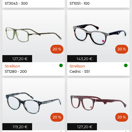
ST3043 - 300
ST1051 - 100
20 %
20 %
127,20 €
143,20 €
Strellson
Strellson
ST1280 - 200
Cedric - 551
20 %
20 %
119,20 €
127,20 €