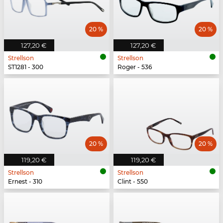
20 %
20 %
127,20 €
127,20 €
Strellson
Strellson
ST1281 - 300
Roger - 536
20 %
20 %
119,20 €
119,20 €
Strellson
Strellson
Ernest - 310
Clint - 550