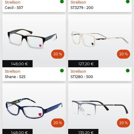
Strellson
Strellson
Cecil - 557
ST3279 - 200
20 %
20 %
148,00 €
127,20 €
Strellson
Strellson
Shane - 525
ST1280 - 500
20 %
20 %
148,00 €
135,20 €