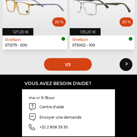
20 %
20 %
127,20 €
135,20 €
Strellson
Strellson
ST1279 - 500
ST5002 - 100
›
1
/3
VOUS AVEZ BESOIN D'AIDE?
ma-vr 9-18uur
Centre d'aide
Envoyer une demande
+32 2 808 39 30