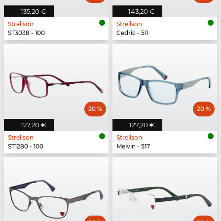
135,20 €
143,20 €
Strellson
Strellson
ST3038 - 100
Cedric - 511
20 %
20 %
127,20 €
127,20 €
Strellson
Strellson
ST1280 - 100
Melvin - 517