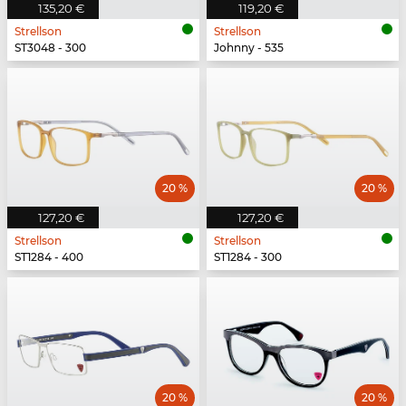
135,20 €
119,20 €
Strellson
Strellson
ST3048 - 300
Johnny - 535
20 %
20 %
127,20 €
127,20 €
Strellson
Strellson
ST1284 - 400
ST1284 - 300
20 %
20 %