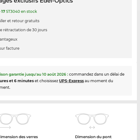
ges exclusifs Edel-Optics
e
17
ST3040 en stock
ller et retour gratuits
e rétractation de 30 jours
vantageux
sur facture
aison garantie jusqu'au
10 août 2026
:
commandez dans un délai de
ures et 6 minutes
et choisissez
UPS-Express
au moment du
ment.
imension des verres
Dimension du pont