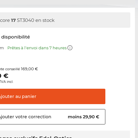
core
17
ST3040 en stock
t disponibilité
mm
Prêtes à l'envoi dans 7 heures
169,00 €
nte conseillé
0
€
TVA incl.
Ajouter au
panier
Ajouter votre
correction
moins 29,90 €