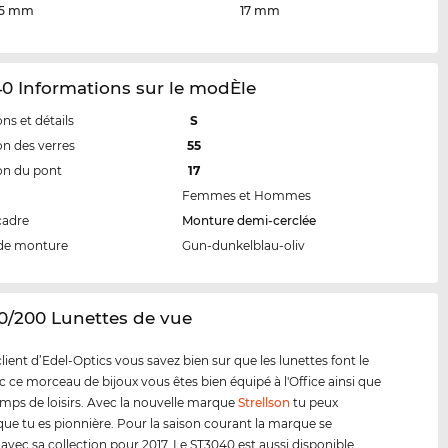
5 mm
17 mm
0 Informations sur le modÈle
ns et détails
S
n des verres
55
on du pont
17
Femmes et Hommes
cadre
Monture demi-cerclée
de monture
Gun-dunkelblau-oliv
0/200 Lunettes de vue
ent d’Edel-Optics vous savez bien sur que les lunettes font le
ec ce morceau de bijoux vous êtes bien équipé à l'Office ainsi que
emps de loisirs. Avec la nouvelle marque
Strellson
tu peux
ue tu es pionnière. Pour la saison courant la marque se
 avec sa collection pour 2017. Le ST3040 est aussi disponible