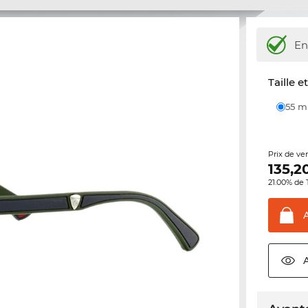
En
Taille e
55 
Prix de ve
135,2
21.00% de 