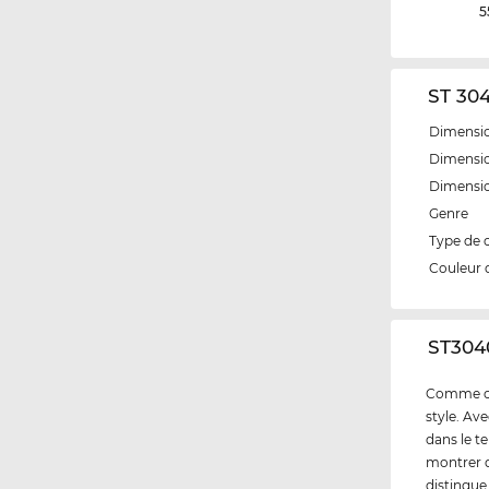
5
ST 304
Dimensio
Dimensio
Dimensi
Genre
Type de 
Couleur 
‌ST304
Comme cli
style. Av
dans le t
montrer q
distingue