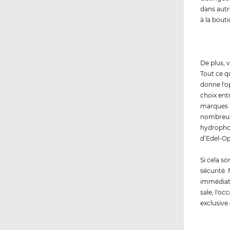
dans autr
à la bout
De plus, 
Tout ce qu
donne l'o
choix ent
marques 
nombreuses
hydrophob
d’Edel-Op
Si cela s
sécurité.
immédiate
sale, l'oc
exclusive