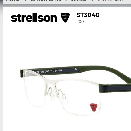
ST3040
200