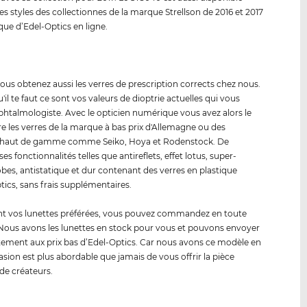
es styles des collectionnes de la marque Strellson de 2016 et 2017
ique d’Edel-Optics en ligne.
vous obtenez aussi les verres de prescription corrects chez nous.
'il te faut ce sont vos valeurs de dioptrie actuelles qui vous
phtalmologiste. Avec le opticien numérique vous avez alors le
re les verres de la marque à bas prix d'Allemagne ou des
haut de gamme comme Seiko, Hoya et Rodenstock. De
 fonctionnalités telles que antireflets, effet lotus, super-
es, antistatique et dur contenant des verres en plastique
tics, sans frais supplémentaires.
ont vos lunettes préférées, vous pouvez commandez en toute
 Nous avons les lunettes en stock pour vous et pouvons envoyer
ment aux prix bas d’Edel-Optics. Car nous avons ce modèle en
casion est plus abordable que jamais de vous offrir la pièce
 de créateurs.