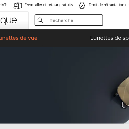
IAT!
Envoi aller et retour gratuits
Droit de rétractation d
unettes de vue
Lunettes de sp