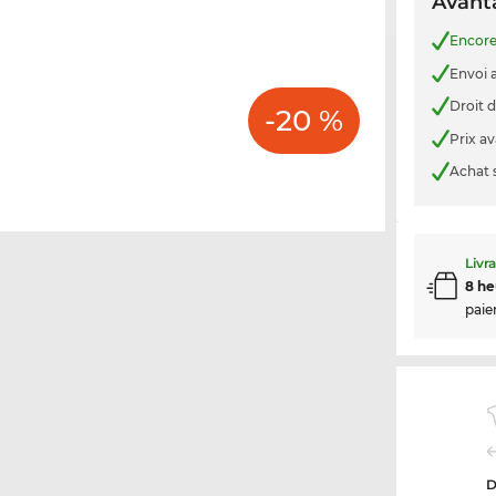
Avanta
Encor
Envoi a
Droit d
-20 %
Prix a
Achat 
Livr
8 he
paie
D