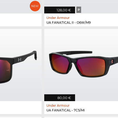
128,00 €
P
Under Armour
UA FANATICAL II - O6W/M9
80,00 €
Under Armour
UA FANATICAL - 7C5/MI