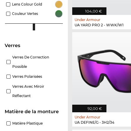
Lens Colour Gold
104,00 €
Couleur Vertes
Under Armour
UA YARD PRO 2 - WWK/W1
Verres
Verres De Correction
Possible
Verres Polarisées
Verres Avec Miroir
Réflectant
92,00 €
Matière de la monture
Under Armour
UA DEFINE/G - 3H2/34
Matière Plastique