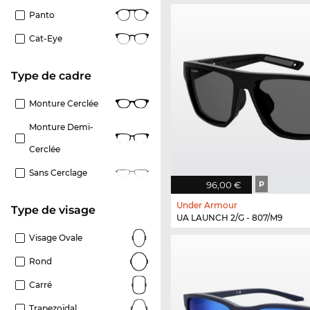
Panto
Cat-Eye
Type de cadre
Monture Cerclée
Monture Demi-
Cerclée
Sans Cerclage
96,00 €
P
Under Armour
Type de visage
UA LAUNCH 2/G - 807/M9
Visage Ovale
Rond
Carré
Trapezoïdal