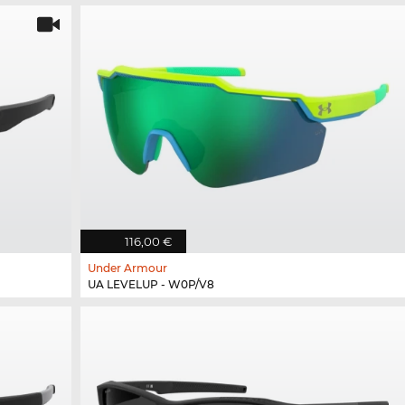
116,00 €
Under Armour
UA LEVELUP - W0P/V8