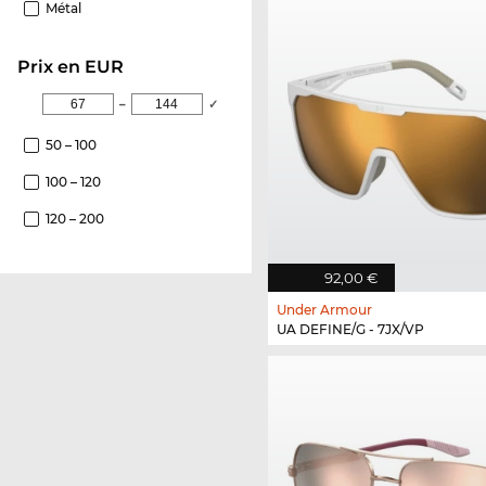
Métal
Prix en EUR
–
✓
50 – 100
100 – 120
120 – 200
92,00 €
Under Armour
UA DEFINE/G - 7JX/VP