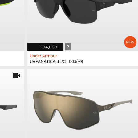
104,00 €
P
Under Armour
UAFANATICALTL/G - 003/M9