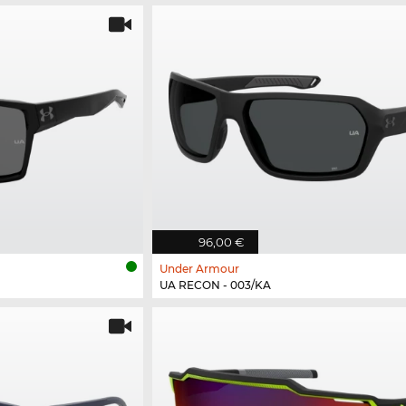
96,00 €
Under Armour
UA RECON - 003/KA