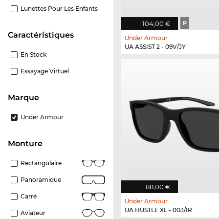
Lunettes Pour Les Enfants
104,00 €
P
Caractéristiques
Under Armour
UA ASSIST 2 - 09V/JY
En Stock
Essayage Virtuel
Marque
Under Armour
Monture
Rectangulaire
Panoramique
88,00 €
Carré
Under Armour
UA HUSTLE XL - 003/IR
Aviateur