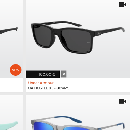
100,00 €
P
Under Armour
UA HUSTLE XL - 807/M9