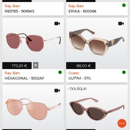
Ray-Ban
Ray-Ban
RB3765 - 9069A5
ERIKA - 600068
175,20 €
P
88,00 €
Ray-Ban
Guess
HEXAGONAL - 9202AF
GU7741 - 57G