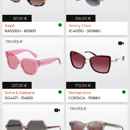
87,20 €
216,00 €
Ralph
Jimmy Choo
RA5330U - 605813
JC4013D - 30088G
227,20 €
172,00 €
Dolce & Gabbana
Michael Kors
DG4471 - 314830
CORSICA - 11088H