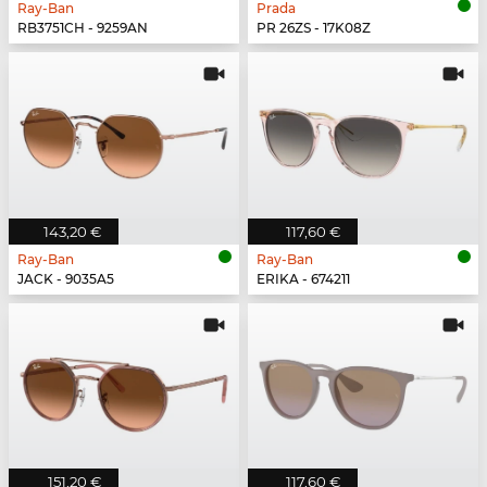
Ray-Ban
Prada
RB3751CH - 9259AN
PR 26ZS - 17K08Z
143,20 €
117,60 €
Ray-Ban
Ray-Ban
JACK - 9035A5
ERIKA - 674211
151,20 €
117,60 €