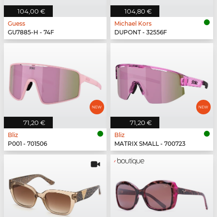
104,00 €
104,80 €
Guess
Michael Kors
GU7885-H - 74F
DUPONT - 32556F
71,20 €
71,20 €
Bliz
Bliz
P001 - 701506
MATRIX SMALL - 700723