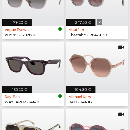
79,20 €
247,50 €
P
Vogue Eyewear
Maui Jim
VO5361S - 28288H
Cheetah 5 - R842-05B
135,20 €
104,80 €
Ray-Ban
Michael Kors
WAYFARER - 1447B1
BALI - 344913