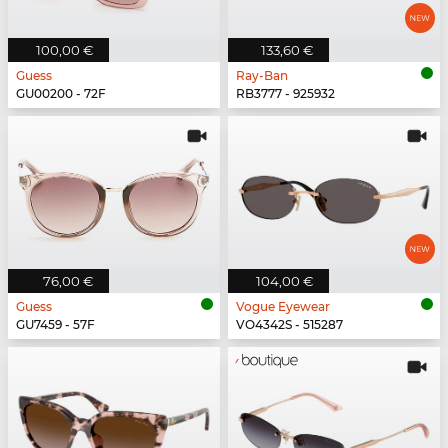
100,00 €
133,60 €
Guess
Ray-Ban
GU00200 - 72F
RB3777 - 925932
76,00 €
104,00 €
Guess
Vogue Eyewear
GU7459 - 57F
VO4342S - 515287