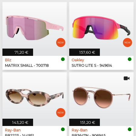
71,20 €
157,60 €
Bliz
Oakley
MATRIX SMALL - 700718
SUTRO LITE S - 949614
143,20 €
151,20 €
Ray-Ban
Ray-Ban
RB2223 - 144951
RB3647N - 9069A5