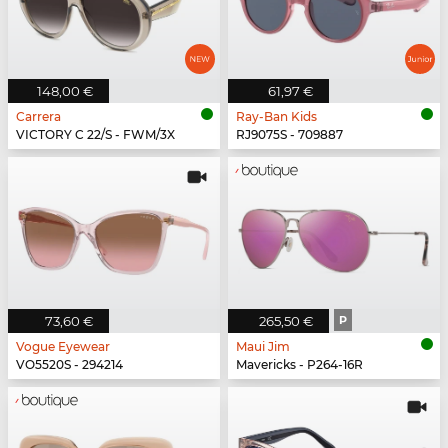
148,00 €
61,97 €
Carrera
Ray-Ban Kids
VICTORY C 22/S - FWM/3X
RJ9075S - 709887
73,60 €
265,50 €
P
Vogue Eyewear
Maui Jim
VO5520S - 294214
Mavericks - P264-16R