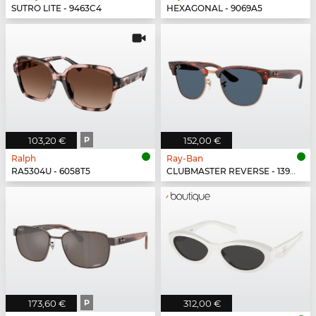
SUTRO LITE - 9463C4
HEXAGONAL - 9069A5
103,20 €
P
152,00 €
Ralph
Ray-Ban
RA5304U - 6058T5
CLUBMASTER REVERSE - 13983A
173,60 €
P
312,00 €