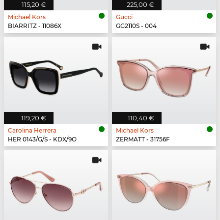
115,20 €
225,00 €
Michael Kors
Gucci
BIARRITZ - 11086X
GG2110S - 004
119,20 €
110,40 €
Carolina Herrera
Michael Kors
HER 0143/G/S - KDX/9O
ZERMATT - 31756F