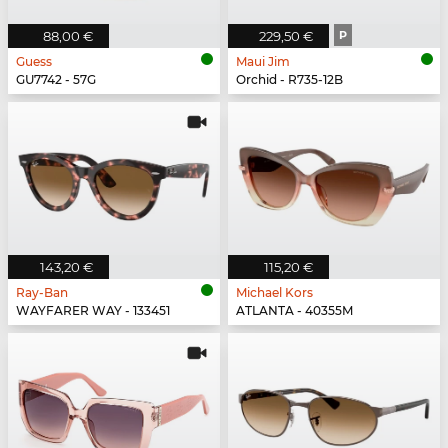
88,00 €
229,50 €
P
Guess
Maui Jim
GU7742 - 57G
Orchid - R735-12B
143,20 €
115,20 €
Ray-Ban
Michael Kors
WAYFARER WAY - 133451
ATLANTA - 40355M