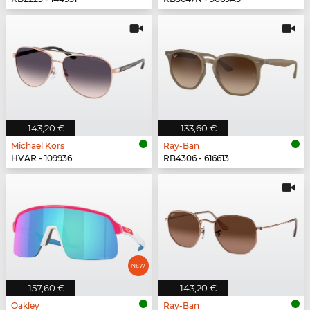
143,20 €
133,60 €
Michael Kors
Ray-Ban
HVAR - 109936
RB4306 - 616613
157,60 €
143,20 €
Oakley
Ray-Ban