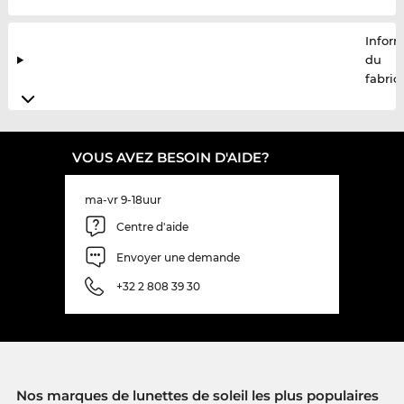
Infor
du
fabric
VOUS AVEZ BESOIN D'AIDE?
ma-vr 9-18uur
Centre d'aide
Envoyer une demande
+32 2 808 39 30
Nos marques de lunettes de soleil les plus populaires