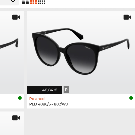
48,84 €
P
Polaroid
PLD 4086/S - 807/WJ