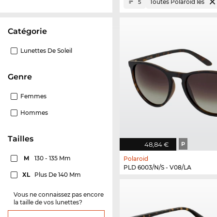
Toutes Polaroid les
5
Catégorie
Lunettes De Soleil
Genre
Femmes
Hommes
Tailles
48,84 €
P
M
130 - 135 Mm
Polaroid
PLD 6003/N/S - V08/LA
XL
Plus De 140 Mm
Vous ne connaissez pas encore
la taille de vos lunettes?