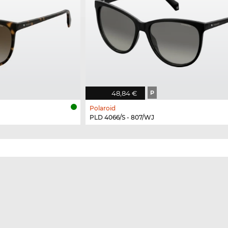
48,84 €
P
Polaroid
PLD 4066/S - 807/WJ