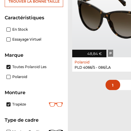
TROUVER LA BONNE TAILLE
Caractéristiques
En Stock
Essayage Virtuel
48,84 €
P
Marque
Polaroid
Toutes Polaroid Les
PLD 4066/S - 086/LA
Polaroid
1
Monture
Trapèze
Type de cadre