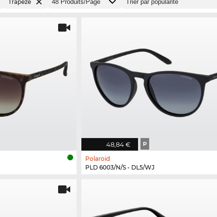
Trapèze
48,84 €
P
Polaroid
PLD 6003/N/S - DL5/WJ