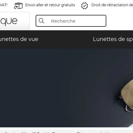
IAT!
Envoi aller et retour gratuits
Droit de rétractation d
unettes de vue
Lunettes de sp