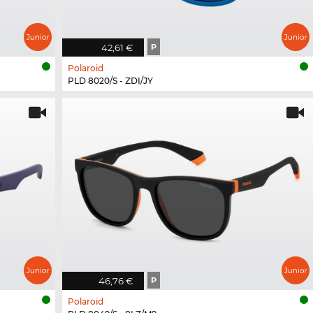
42,61 €
P
Polaroid
PLD 8020/S - ZDI/JY
46,76 €
P
Polaroid