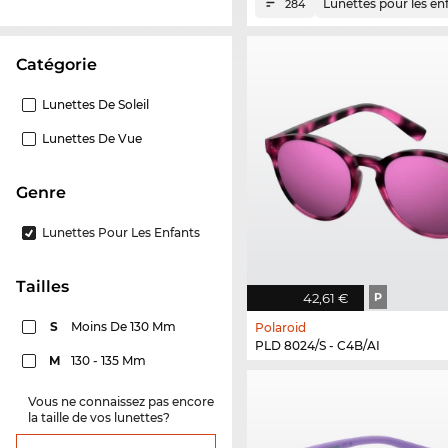
Lunettes pour les en
284
Catégorie
Lunettes De Soleil
Lunettes De Vue
Genre
Lunettes Pour Les Enfants
Tailles
42,61 €
P
S
Moins De 130 Mm
Polaroid
PLD 8024/S - C4B/AI
M
130 - 135 Mm
Vous ne connaissez pas encore
la taille de vos lunettes?