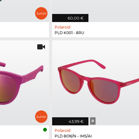
60,00 €
Polaroid
PLD K001 - 8RU
43,99 €
P
Polaroid
PLD 8016/N - IMS/AI