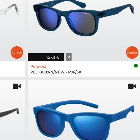
42,61 €
P
Polaroid
PLD 8009/N/NEW - PJP/5X