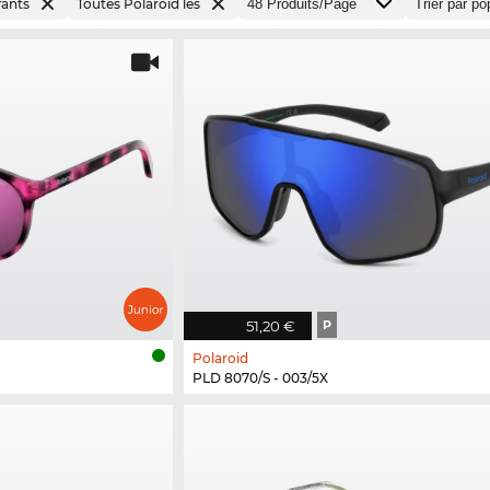
fants
Toutes Polaroid les
51,20 €
P
Polaroid
PLD 8070/S - 003/5X