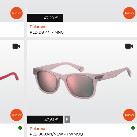
47,20 €
Polaroid
PLD D814/T - MNG
42,61 €
P
Polaroid
PLD 8009/N/NEW - FWM/JQ