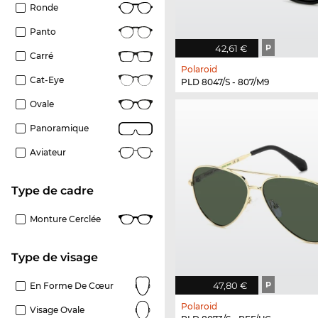
Ronde
Panto
42,61 €
P
Carré
Polaroid
Cat-Eye
PLD 8047/S - 807/M9
Ovale
Panoramique
Aviateur
Type de cadre
Monture Cerclée
Type de visage
47,80 €
P
En Forme De Cœur
Polaroid
Visage Ovale