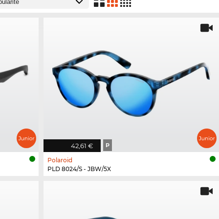
42,61 €
P
Polaroid
PLD 8024/S - JBW/5X