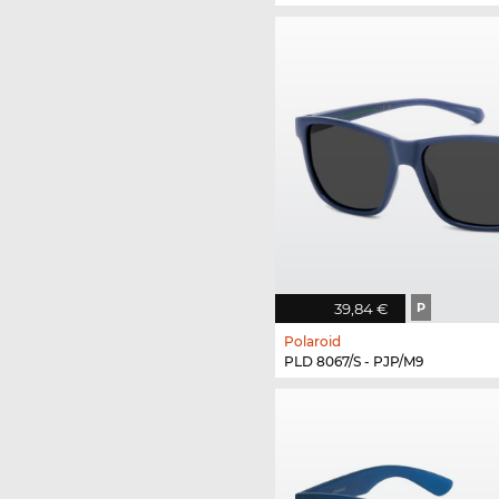
39,84 €
P
Polaroid
PLD 8067/S - PJP/M9