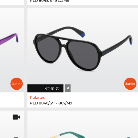
PLD 8049/S - 8LZ/M9
42,61 €
P
Polaroid
PLD 8046/S/T - 807/M9