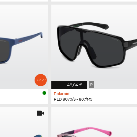
48,84 €
P
Polaroid
PLD 8070/S - 807/M9