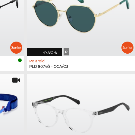
47,80 €
P
Polaroid
PLD 8074/S - OGA/C3