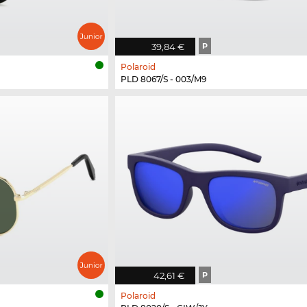
39,84 €
P
Polaroid
PLD 8067/S - 003/M9
42,61 €
P
Polaroid