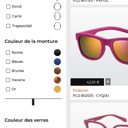
PLD 8073/S - PEF/UC
Rond
Carré
Trapezoïdal
Couleur de la monture
Noires
Bleues
Brunes
Havana
42,61 €
P
Or
Polaroid
PLD 8020/S - CYQ/AI
Couleur des verres