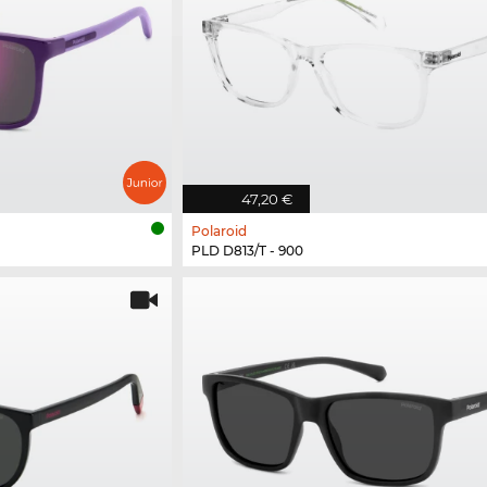
47,20 €
Polaroid
PLD D813/T - 900