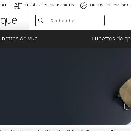
IAT!
Envoi aller et retour gratuits
Droit de rétractation d
unettes de vue
Lunettes de sp