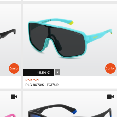
48,84 €
P
Polaroid
PLD 8070/S - TCF/M9