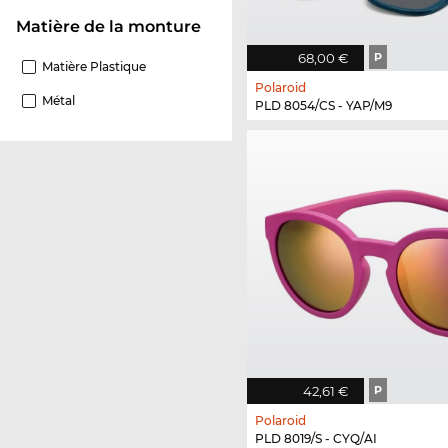
Matière de la monture
68,00 €
P
Matière Plastique
Polaroid
Métal
PLD 8054/CS - YAP/M9
42,61 €
P
Polaroid
PLD 8019/S - CYQ/AI