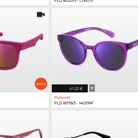
PLD 8020/S - CIW/JY
41,22 €
P
Polaroid
PLD 8076/S - MU1/MF