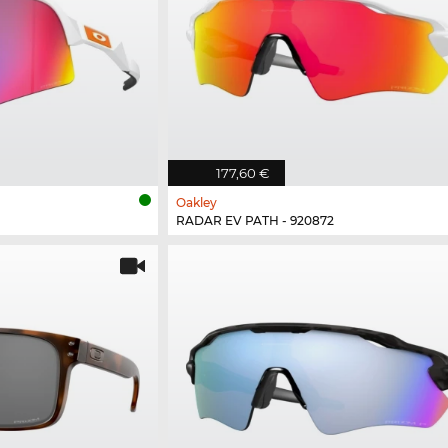
177,60 €
Oakley
RADAR EV PATH - 920872