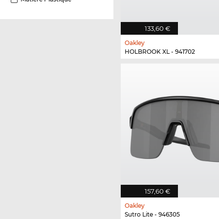
133,60 €
Oakley
HOLBROOK XL - 941702
157,60 €
Oakley
Sutro Lite - 946305