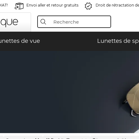
IAT!
Envoi aller et retour gratuits
Droit de rétractation d
unettes de vue
Lunettes de sp