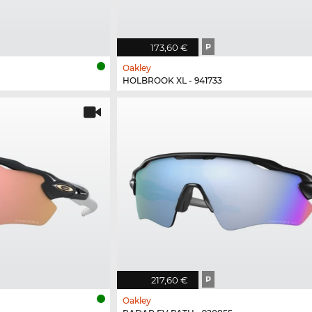
173,60 €
P
Oakley
HOLBROOK XL - 941733
217,60 €
P
Oakley