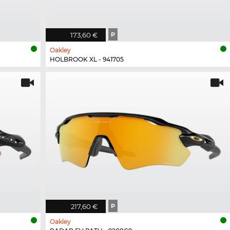
173,60 €
P
Oakley
HOLBROOK XL - 941705
217,60 €
P
Oakley