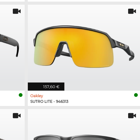
157,60 €
Oakley
SUTRO LITE - 946313