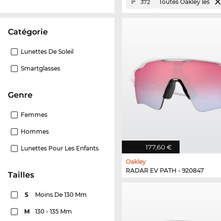
Toutes Oakley les
372
Catégorie
Lunettes De Soleil
Smartglasses
Genre
Femmes
Hommes
177,60 €
Lunettes Pour Les Enfants
Oakley
RADAR EV PATH - 920847
Tailles
S
Moins De 130 Mm
M
130 - 135 Mm