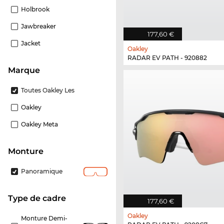
Holbrook
Jawbreaker
177,60 €
Jacket
Oakley
RADAR EV PATH - 920882
Marque
Toutes Oakley Les
Oakley
Oakley Meta
Monture
Panoramique
Type de cadre
177,60 €
Oakley
Monture Demi-