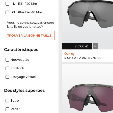
L
136 - 140 Mm
XL
Plus De 140 Mm
Vous ne connaissez pas encore
la taille de vos lunettes?
TROUVER LA BONNE TAILLE
217,60 €
P
Caractéristiques
Oakley
RADAR EV PATH - 920851
Nouveautés
En Stock
Essayage Virtuel
Des styles superbes
Sutro
Radar