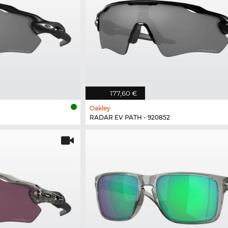
177,60 €
Oakley
RADAR EV PATH - 920852