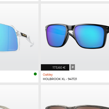
173,60 €
P
Oakley
HOLBROOK XL - 941721