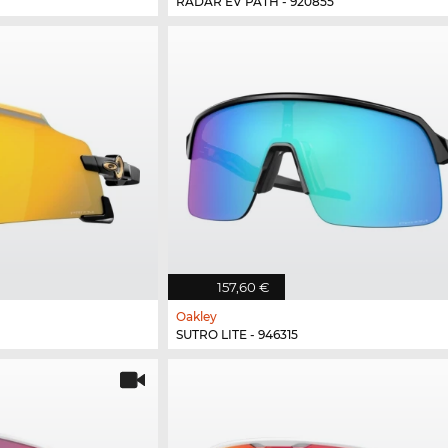
RADAR EV PATH - 920855
157,60 €
Oakley
SUTRO LITE - 946315