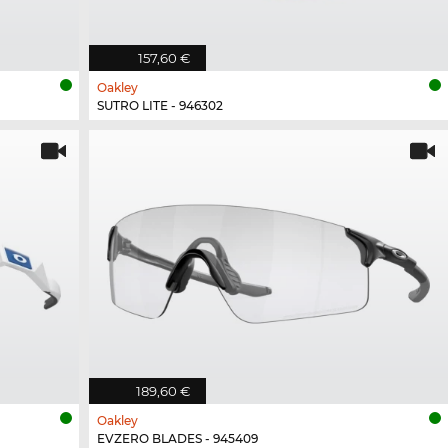
157,60 €
Oakley
SUTRO LITE - 946302
189,60 €
Oakley
EVZERO BLADES - 945409