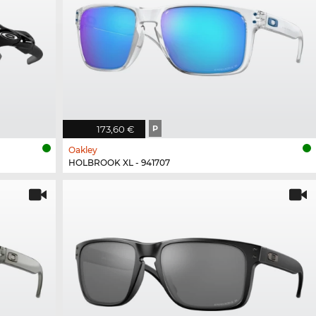
173,60 €
P
Oakley
HOLBROOK XL - 941707