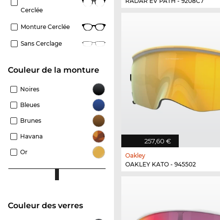
RADAR EV PATH - 9208C7
Cerclée
Monture Cerclée
Sans Cerclage
Couleur de la monture
Noires
Bleues
Brunes
Havana
257,60 €
Or
Oakley
OAKLEY KATO - 945502
Couleur des verres