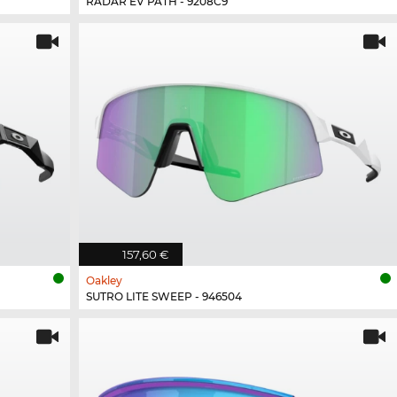
RADAR EV PATH - 9208C9
157,60 €
Oakley
SUTRO LITE SWEEP - 946504