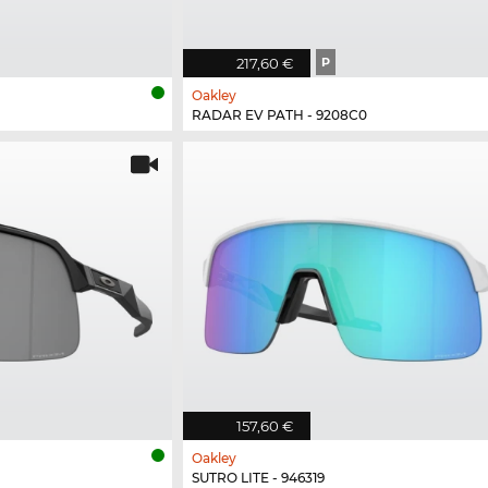
217,60 €
P
Oakley
RADAR EV PATH - 9208C0
157,60 €
Oakley
SUTRO LITE - 946319