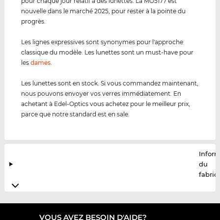
pour chaque jour relatif à des lunettes. La MO5177 est
nouvelle dans le marché 2025, pour rester à la pointe du
progrès.
Les lignes expressives sont synonymes pour l'approche
classique du modèle. Les lunettes sont un must-have pour
les
dames
.
Les lunettes sont en stock. Si vous commandez maintenant,
nous pouvons envoyer vos verres immédiatement. En
achetant à Edel-Optics vous achetez pour le meilleur prix,
parce que notre standard est en sale.
Infor
du
fabric
VOUS AVEZ BESOIN D'AIDE?