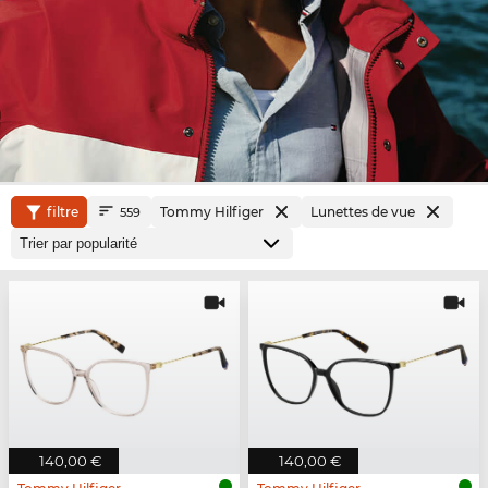
filtre
Tommy Hilfiger
Lunettes de vue
559
140,00 €
140,00 €