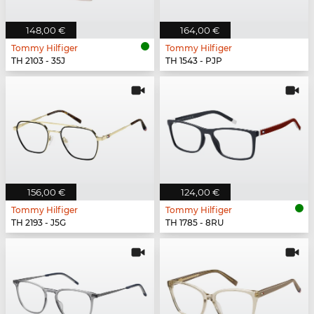
148,00 €
164,00 €
Tommy Hilfiger
Tommy Hilfiger
TH 2103 - 35J
TH 1543 - PJP
156,00 €
124,00 €
Tommy Hilfiger
Tommy Hilfiger
TH 2193 - J5G
TH 1785 - 8RU