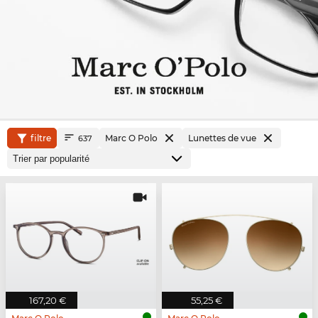
filtre
Marc O Polo
Lunettes de vue
637
167,20 €
55,25 €