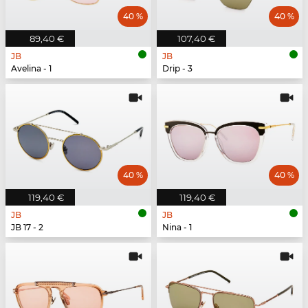
40 %
40 %
89,40 €
107,40 €
JB
JB
Avelina - 1
Drip - 3
40 %
40 %
119,40 €
119,40 €
JB
JB
JB 17 - 2
Nina - 1