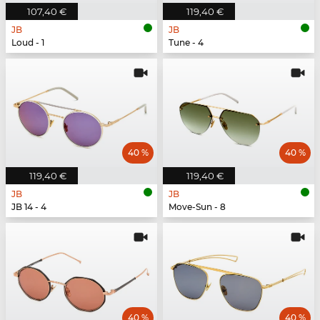
107,40 €
119,40 €
JB
JB
Loud - 1
Tune - 4
40 %
40 %
119,40 €
119,40 €
JB
JB
JB 14 - 4
Move-Sun - 8
40 %
40 %