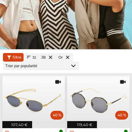
filtre
JB
Or
32
40 %
40 %
107,40 €
119,40 €