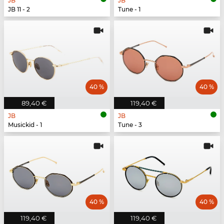
JB
JB
JB 11 - 2
Tune - 1
40 %
40 %
89,40 €
119,40 €
JB
JB
Musickid - 1
Tune - 3
40 %
40 %
119,40 €
119,40 €