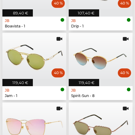
40 %
40 %
89,40 €
107,40 €
JB
JB
Boavista - 1
Drip - 1
40 %
40 %
119,40 €
119,40 €
JB
JB
Jam - 1
Spirit-Sun - 8