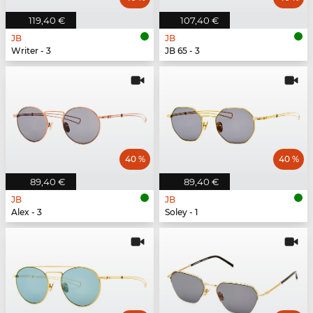
119,40 €
107,40 €
JB
JB
Writer - 3
JB 65 - 3
40 %
40 %
89,40 €
89,40 €
JB
JB
Alex - 3
Soley - 1