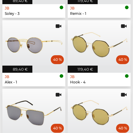
89,40 €
119,40 €
JB
JB
Soley - 3
Remix - 1
40 %
40 %
89,40 €
119,40 €
JB
JB
Alex - 1
Hook - 4
40 %
40 %