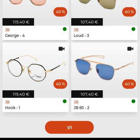
40 %
40 %
119,40 €
107,40 €
JB
JB
George - 4
Loud - 3
40 %
40 %
119,40 €
107,40 €
JB
JB
Hook - 1
JB 65 - 2
1
/1