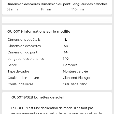
Dimension des verres
Dimension du pont
Longueur des branches
58 mm
14 mm
140 mm
GU 00119 Informations sur le modÈle
Dimensions et détails
L
Dimension des verres
58
Dimension du pont
14
Longueur des branches
140
Genre
Hommes
Type de cadre
Monture cerclée
Couleur de monture
Glänzend Blassgold
Couleur de verre
Grau Verlaufend
‌GU00119/32B Lunettes de soleil
Le GU00119 est une déclaration de mode. Il ne faut pas
nécessairement que le soleil brille parce que ces lunettes de