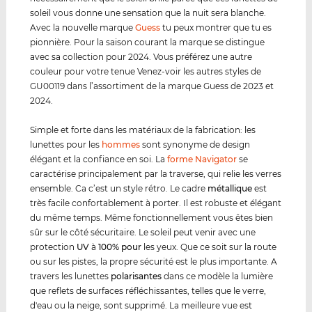
soleil vous donne une sensation que la nuit sera blanche.
Avec la nouvelle marque
Guess
tu peux montrer que tu es
pionnière. Pour la saison courant la marque se distingue
avec sa collection pour 2024. Vous préférez une autre
couleur pour votre tenue Venez-voir les autres styles de
GU00119 dans l’assortiment de la marque Guess de 2023 et
2024.
Simple et forte dans les matériaux de la fabrication: les
lunettes pour les
hommes
sont synonyme de design
élégant et la confiance en soi. La
forme Navigator
se
caractérise principalement par la traverse, qui relie les verres
ensemble. Ca c’est un style rétro. Le cadre
métal
lique
est
très facile confortablement à porter. Il est robuste et élégant
du même temps. Même fonctionnellement vous êtes bien
sûr sur le côté sécuritaire. Le soleil peut venir avec une
protection
UV
à
100% pour
les yeux. Que ce soit sur la route
ou sur les pistes, la propre sécurité est le plus importante. A
travers les lunettes
polarisantes
dans ce modèle la lumière
que reflets de surfaces réfléchissantes, telles que le verre,
d'eau ou la neige, sont supprimé. La meilleure vue est