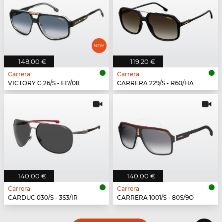
148,00 €
119,20 €
Carrera
Carrera
VICTORY C 26/S - EI7/08
CARRERA 229/S - R60/HA
140,00 €
140,00 €
Carrera
Carrera
CARDUC 030/S - 3S3/IR
CARRERA 1001/S - 80S/9O