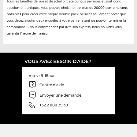
Tous les lunettes de vue et de soleil ont été conçus par nous et sont donc
absolument uniques. Vous pouvez choisir entre
plus de 20000 combinaisons
possibles
pour créer votre propre double pack. Veuillez seulement noter que
vous devez ajouter deux modèles à votre panier avant de pouvoir terminer la
commande. Si vous commandez par livraison express, nous pouvons vous
garantir l’heure de livraison.
VOUS AVEZ BESOIN D'AIDE?
ma-vr 9-18uur
Centre d'aide
Envoyer une demande
+32 2 808 39 30