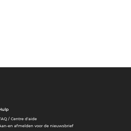
Hulp
FAQ / Centre d'aide
Aan-en afmelden voor de nieuwsbrief