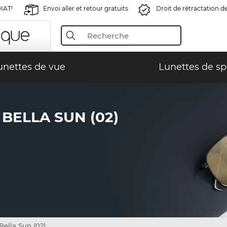
IAT!
Envoi aller et retour gratuits
Droit de rétractation d
unettes de vue
Lunettes de sp
BELLA SUN (02)
Bella Sun (02)