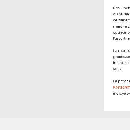
Ces lunett
du bureau 
certainem
marché 20
couleur p
l’assorti
La montur
gracieuse
lunettes 
yeux.
La procha
Kretschm
incroyabl