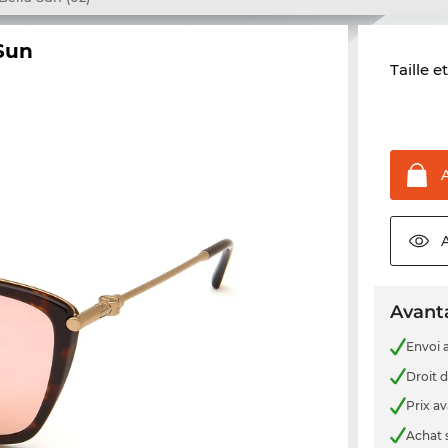
Sun
Taille e
Avanta
Envoi a
Droit d
Prix a
Achat 