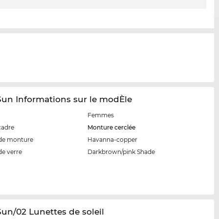
Sun Informations sur le modÈle
Femmes
cadre
Monture cerclée
de monture
Havanna-copper
de verre
Darkbrown/pink Shade
 Sun/02 Lunettes de soleil