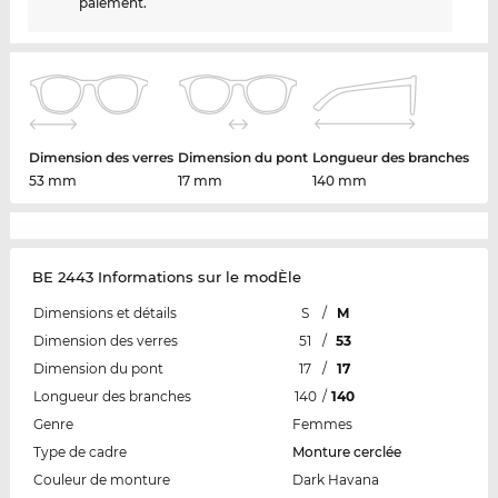
paiement.
Dimension des verres
Dimension du pont
Longueur des branches
53 mm
17 mm
140 mm
BE 2443 Informations sur le modÈle
Dimensions et détails
S
/
M
Dimension des verres
51
/
53
Dimension du pont
17
/
17
Longueur des branches
140
/
140
Genre
Femmes
Type de cadre
Monture cerclée
Couleur de monture
Dark Havana