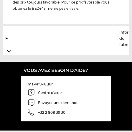
des prix toujours favorable. Pour ce prix favorable vous
obtenez le BE2443 même pas en sale.
Infor
du
fabric
VOUS AVEZ BESOIN D'AIDE?
ma-vr 9-18uur
Centre d'aide
Envoyer une demande
+32 2 808 39 30