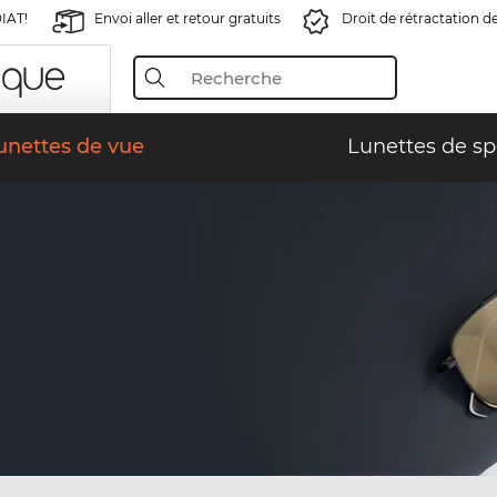
IAT!
Envoi aller et retour gratuits
Droit de rétractation d
unettes de vue
Lunettes de sp