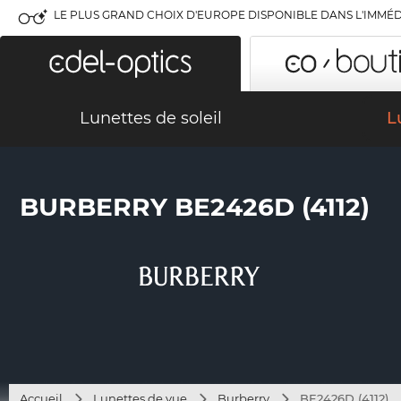
LE PLUS GRAND CHOIX D'EUROPE DISPONIBLE DANS L'IMMÉD
Lunettes de soleil
L
BURBERRY BE2426D (4112)
Accueil
Lunettes de vue
Burberry
BE2426D (4112)