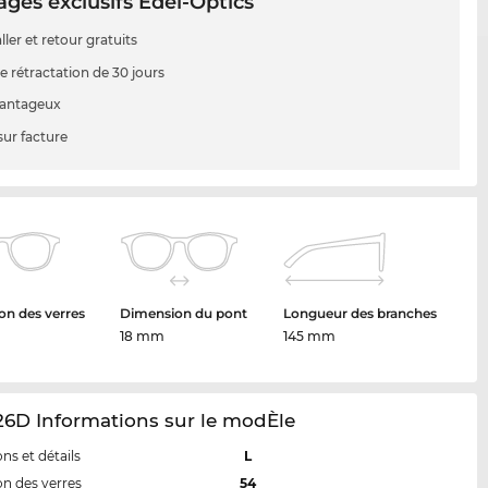
ges exclusifs Edel-Optics
ller et retour gratuits
e rétractation de 30 jours
vantageux
sur facture
n des verres
Dimension du pont
Longueur des branches
18 mm
145 mm
26D Informations sur le modÈle
ns et détails
L
n des verres
54