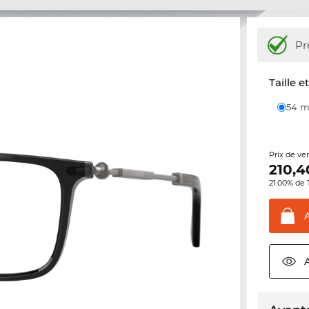
Pr
Taille e
54
Prix de ve
210,4
21.00% de 