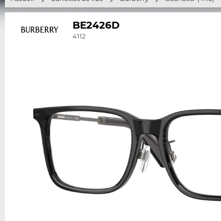
BE2426D
4112