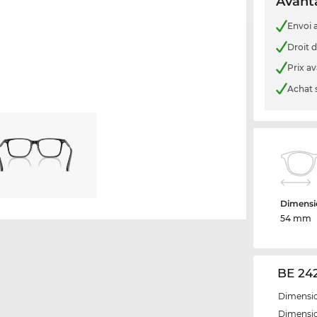
Avanta
Envoi a
Droit d
Prix a
Achat 
Dimensio
54 mm
BE 24
Dimensio
Dimensio