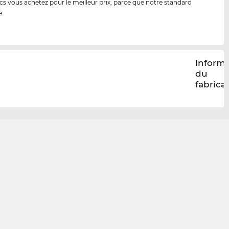
cs vous achetez pour le meilleur prix, parce que notre standard
e.
Inform
du
fabrica