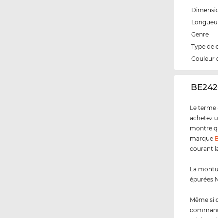
Dimensi
Longueur
Genre
Type de 
Couleur 
‌BE242
Le terme 
achetez u
montre qu
marque
B
courant l
La montur
épurées N
Même si 
commandez