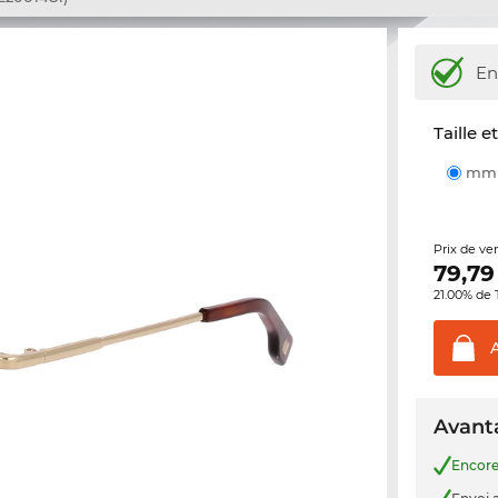
En
Taille e
m
Prix de ve
79,79
21.00% de 
Avanta
Encor