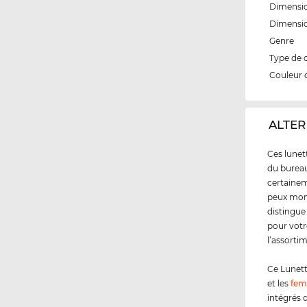
Dimensio
Dimensi
Genre
Type de 
Couleur 
‌ALTER
Ces lunett
du bureau 
certainem
peux mont
distingue
pour votr
l’assorti
Ce Lunett
et les
fe
intégrés 