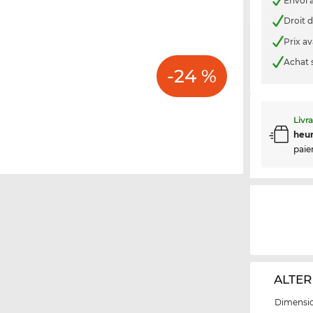
Envoi a
Droit d
Prix a
Achat 
-24 %
Livr
heur
paie
ALTER
Dimensio