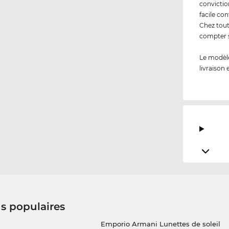
convictio
facile co
Chez tout
compter s
Le modèle
livraison 
us populaires
Emporio Armani Lunettes de soleil