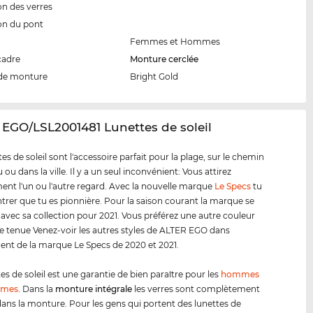
n des verres
on du pont
Femmes et Hommes
cadre
Monture cerclée
de monture
Bright Gold
 EGO/LSL2001481 Lunettes de soleil
es de soleil sont l'accessoire parfait pour la plage, sur le chemin
ou dans la ville. Il y a un seul inconvénient: Vous attirez
ent l'un ou l'autre regard. Avec la nouvelle marque
Le Specs
tu
rer que tu es pionnière. Pour la saison courant la marque se
 avec sa collection pour 2021. Vous préférez une autre couleur
e tenue Venez-voir les autres styles de ALTER EGO dans
ment de la marque Le Specs de 2020 et 2021.
es de soleil est une garantie de bien paraître pour les
hommes
mmes
. Dans la
monture intégrale
les verres sont complètement
dans la monture. Pour les gens qui portent des lunettes de