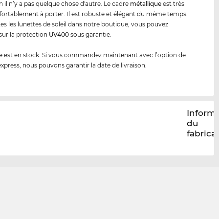
n il n’y a pas quelque chose d'autre. Le cadre
métal
lique
est très
nfortablement à porter. Il est robuste et élégant du même temps.
es les lunettes de soleil dans notre boutique, vous pouvez
ur la protection
UV400
sous garantie.
 est en stock. Si vous commandez maintenant avec l’option de
express, nous pouvons garantir la date de livraison.
Inform
du
fabrica