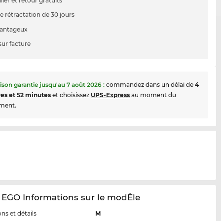
ller et retour gratuits
e rétractation de 30 jours
vantageux
sur facture
aison garantie jusqu'au
7 août 2026
:
commandez dans un délai de
4
es et 52 minutes
et choisissez
UPS-Express
au moment du
ment.
 EGO Informations sur le modÈle
ns et détails
M