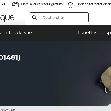
IAT!
Envoi aller et retour gratuits
Droit de rétractation d
unettes de vue
Lunettes de sp
01481)
L2001481)