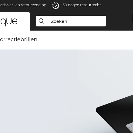
atis ver- en retourzending
30 dagen retourrecht
orrectiebrillen