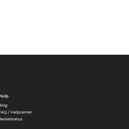
Hulp
Blog
FAQ / Helpcenter
Bestelstatus