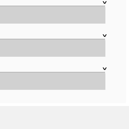
∨
∨
∨