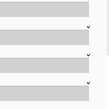
∨
∨
∨