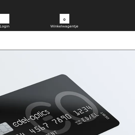
0
Login
Winkelwagentje