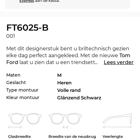
Express
aan de kassa.
FT6025-B
001
Met dit designerstuk bent u briltechnisch gezien
elke dag perfect aangekleed. Met de nieuwe
Tom
Ford
laat u zien dat u een trendsetter bent. Voor
...
Lees verder
het lopende seizoen zet het gerenommeerde
Maten
M
label met haar collectie de toon voor 2024.
Geslacht
Heren
Het design van het montuur richt zich hier
Type montuur
Volle rand
overtuigend op
mannen
. Het compromisloze
Kleur montuur
Glänzend Schwarz
lijnenspel zorgt voor een mannelijke touch.
Het model is op voorraad. Als u nu besteld met de
‘Express verzendoptie’, dan kunnen we u het
tijdstip van leveren zo goed als garanderen. En
Glasbreedte
Breedte van de neusbrug
Veerlengte
omdat Edel-Optics een paradijs is voor