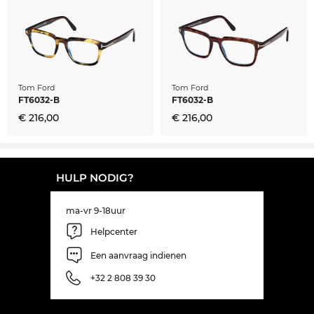
Tom Ford
Tom Ford
FT6032-B
FT6032-B
€ 216,00
€ 216,00
HULP NODIG?
ma-vr 9-18uur
Helpcenter
Een aanvraag indienen
+32 2 808 39 30