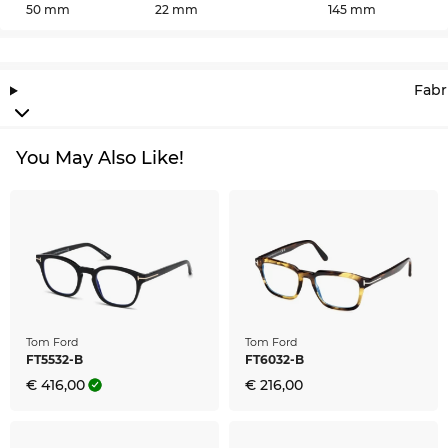
50 mm
22 mm
145 mm
koopjesjageres, krijgt u ook dit topmodel voor een
ongelooflijk gunstige prijs. Wat bij andere
onlineshops uitverkoop is, is bij ons eigenlijk
gewoon ‘all-day-everyday’ besparen.
Fabr
You May Also Like!
Tom Ford
Tom Ford
FT5532-B
FT6032-B
€ 416,00
€ 216,00