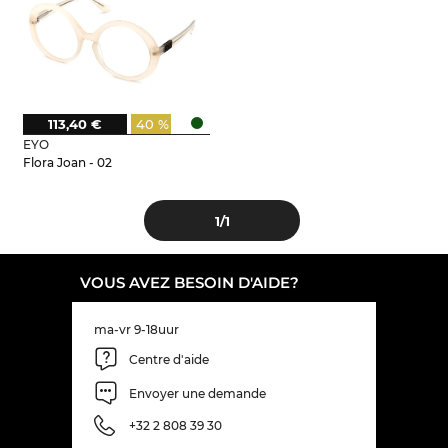
113,40 €
40 %
EYO
Flora Joan - 02
1
/1
VOUS AVEZ BESOIN D'AIDE?
ma-vr 9-18uur
Centre d'aide
Envoyer une demande
+32 2 808 39 30