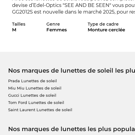
devise d’Edel-Optics "SEE AND BE SEEN" vous pou
GG2012S est nouvelle dans le marché 2025, pour res
Tailles
Genre
Type de cadre
Avec cette monture les designers adressent surtou
M
Femmes
Monture cerclée
monde. Mr. Right ou pas - ici le bon look pour 202
fonctionnellement vous êtes bien sûr sur le côté séc
protection
UV
à
100% pour
les yeux.
Le modèle est déjà commandé et prochainement 
vous vous garantir le prix favorable. Nous enverro
Nos marques de lunettes de soleil les pl
vous le journée elles arrivent à notre maison. Dans
toujours favorable. Pour ce prix favorable vous ob
Prada Lunettes de soleil
Miu Miu Lunettes de soleil
Gucci Lunettes de soleil
Tom Ford Lunettes de soleil
Saint Laurent Lunettes de soleil
Nos marques de lunettes les plus popula