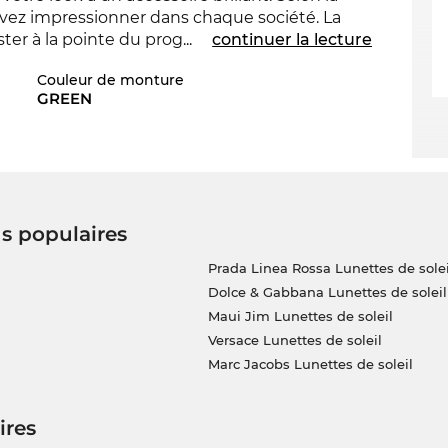
vez impressionner dans chaque société. La
ter à la pointe du progrès.
...
continuer la lecture
Couleur de monture
t les
dames
qui vivent dans les villes du
GREEN
5 est le plus important.Même
uritaire. Le soleil peut venir avec une
en stock. Si vous commandez maintenant,
ns vos nouvelles lunettes de la marque
Gucci
à
us populaires
 notre boutique en ligne nous avons des prix
tenez le GG2012S même pas en sale.
Prada Linea Rossa Lunettes de solei
Dolce & Gabbana Lunettes de soleil
Maui Jim Lunettes de soleil
Versace Lunettes de soleil
Marc Jacobs Lunettes de soleil
ires