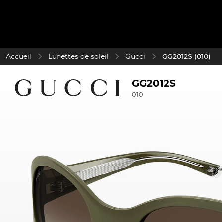
Accueil
Lunettes de soleil
Gucci
GG2012S (010)
GG2012S
010