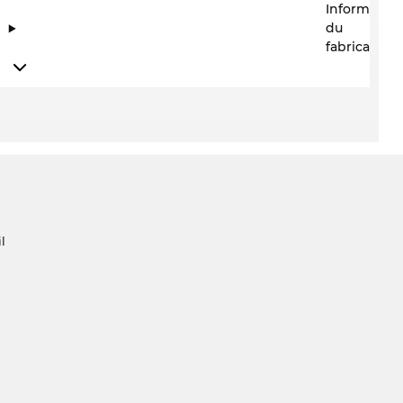
Information
du
fabricant
l