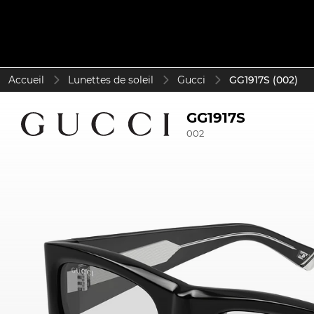
Accueil
Lunettes de soleil
Gucci
GG1917S (002)
GG1917S
002