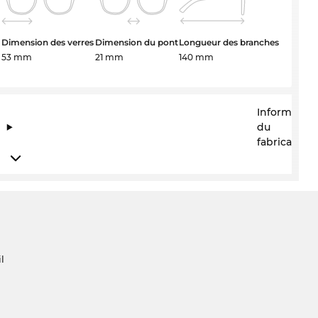
Dimension des verres
Dimension du pont
Longueur des branches
53 mm
21 mm
140 mm
Information
du
fabricant
l