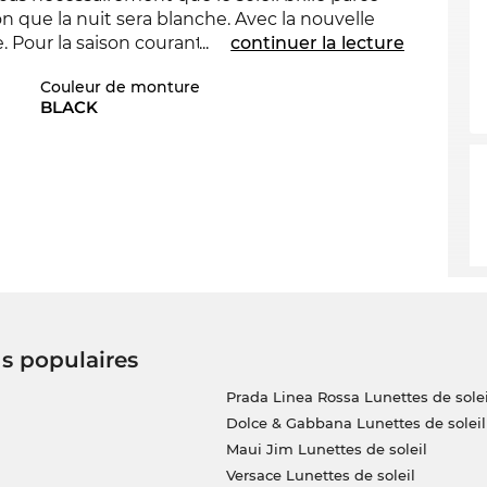
n que la nuit sera blanche. Avec la nouvelle
 Pour la saison courant la marque se
...
continuer la lecture
Couleur de monture
BLACK
oche classique du modèle. Les lunettes sont
ent vous êtes bien sûr sur le côté sécuritaire.
pour
les yeux.
ant avec l’option de livraison express, nous
 Edel-Optics est un paradis pour les chasseurs
de gamme incroyablement favorable. Qu'est-ce
 « toute la journée, tous les jours » sale.
us populaires
Prada Linea Rossa Lunettes de solei
Dolce & Gabbana Lunettes de soleil
Maui Jim Lunettes de soleil
Versace Lunettes de soleil