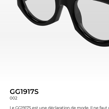
GG1917S
002
Le GG1917S est une déclaration de mode. Il ne faut 