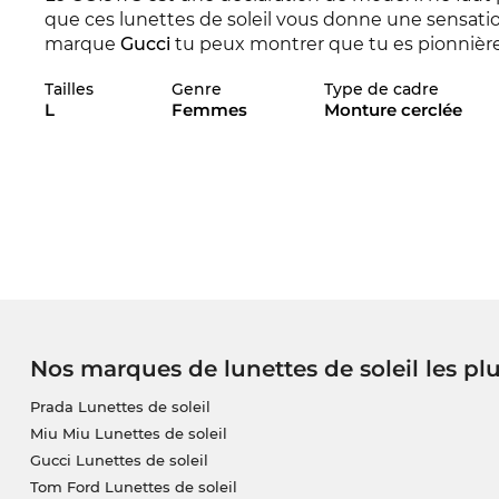
que ces lunettes de soleil vous donne une sensatio
marque
Gucci
tu peux montrer que tu es pionnière.
distingue avec sa collection pour 2025.
Tailles
Genre
Type de cadre
L
Femmes
Monture cerclée
Les lignes expressives sont synonymes pour l'appr
un must-have pour les
dames
.Même fonctionnellem
Le soleil peut venir avec une protection
UV
à
100% 
Le modèle est en stock. Si vous commandez mainten
pouvons garantir la date de livraison. Et parce que
de bonnes affaires, vous obtenez ce modèle haut 
qu'une sale à d'autres magasins en ligne, est en nous
Nos marques de lunettes de soleil les pl
Prada Lunettes de soleil
Miu Miu Lunettes de soleil
Gucci Lunettes de soleil
Tom Ford Lunettes de soleil