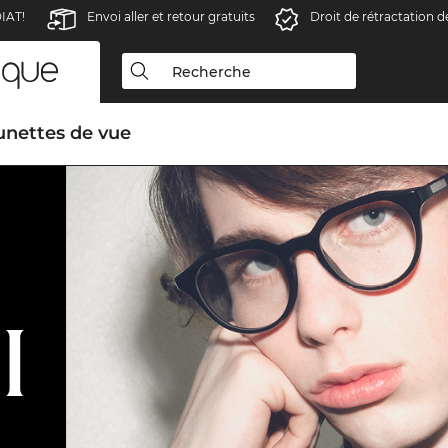
IAT!
Envoi aller et retour gratuits
Droit de rétractation d
unettes de vue