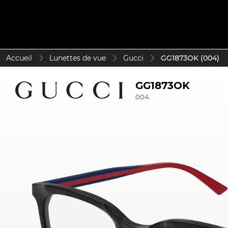
Accueil
Lunettes de vue
Gucci
GG1873OK (004)
GG1873OK
004