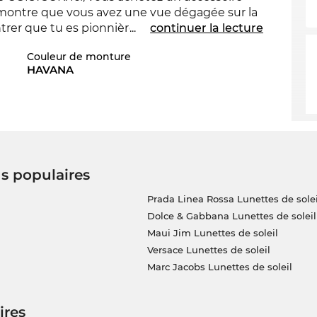
montre que vous avez une vue dégagée sur la
er que tu es pionnière. Pour la saison
...
continuer la lecture
pour 2025.
Couleur de monture
HAVANA
es
. Avec ses lignes épurées Newschool Cool
ons votre
Gucci
prochainement en stock. Nous
consolation pour l’attente. Dans notre
rable. Pour ce prix favorable vous obtenez le
us populaires
Prada Linea Rossa Lunettes de solei
Dolce & Gabbana Lunettes de soleil
Maui Jim Lunettes de soleil
Versace Lunettes de soleil
Marc Jacobs Lunettes de soleil
ires