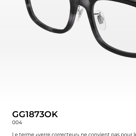
GG1873OK
004
Le terme «verre correcteur» ne convient pas pour l