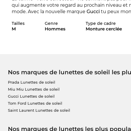
qui augmente votre regard au prochain niveau et 
mode. Avec la nouvelle marque
Gucci
tu peux montr
courant la marque se distingue avec sa collection 
Tailles
Genre
Type de cadre
M
Hommes
Monture cerclée
La monture est spécialement crée pour les
homm
met une qualité traditionnelle.
La prochaine livraison est sur la voie, donc nous av
espérons que le prix incroyablement favorable est 
boutique en ligne nous avons des prix toujours favo
GG1873OK même pas en sale.
Nos marques de lunettes de soleil les pl
Prada Lunettes de soleil
Miu Miu Lunettes de soleil
Gucci Lunettes de soleil
Tom Ford Lunettes de soleil
Saint Laurent Lunettes de soleil
Nos marques de lunettes les plus popula