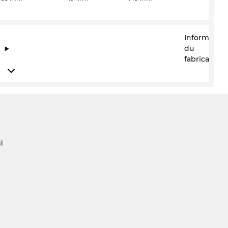
Information
du
fabricant
l