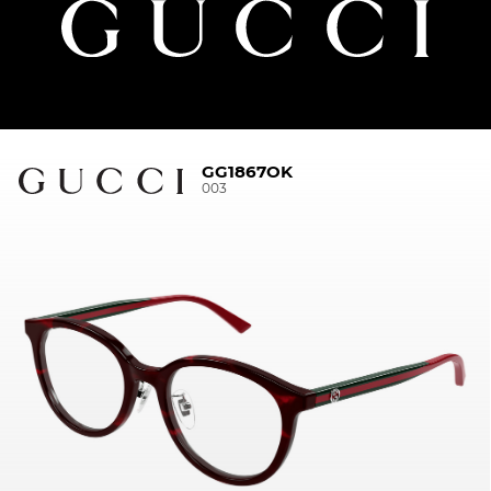
GG1867OK
003