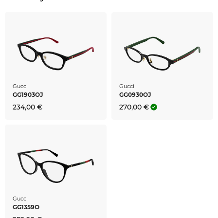
Gucci
Gucci
GG1903OJ
GG0930OJ
234,00 €
270,00 €
Gucci
GG1359O