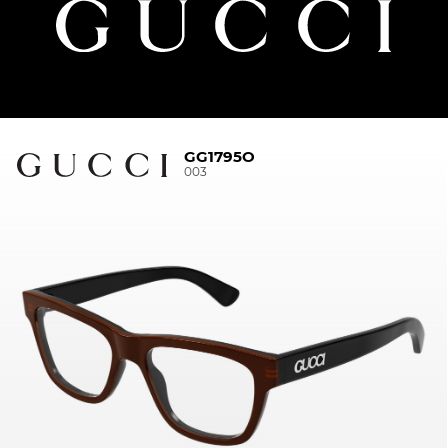
GG1795O
003