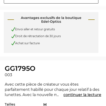
Avantages exclusifs de la boutique
Edel-Optics
Envoi aller et retour gratuits
Droit de rétractation de 30 jours
Achat sur facture
GG1795O
003
Avec cette pièce de créateur vous êtes
parfaitement habillé pour chaque jour relatif à des
lunettes. Avec la nouvelle marque
...
continuer la lecture
Gucci
tu peux
montrer que tu es pionnière. Pour la saison
Tailles
M
courant la marque se distingue avec sa collection