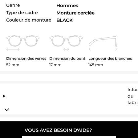
Genre
Hommes
pour 2025.
Type de cadre
Monture cerclée
La monture est spécialement crée pour les
Couleur de monture
BLACK
hommes
. Avec ses lignes épurées Newschool Cool
met une qualité traditionnelle.
Même si cette
Gucci
est maintenant pas en stock
vous pouvez commandez maintenant pour
Dimension des verres
Dimension du pont
Longueur des branches
garantir cet prix favorable. En achetant à Edel-
52 mm
17 mm
145 mm
Optics vous achetez pour le meilleur prix, parce
que notre standard est en sale.
Info
du
fabr
VOUS AVEZ BESOIN D'AIDE?