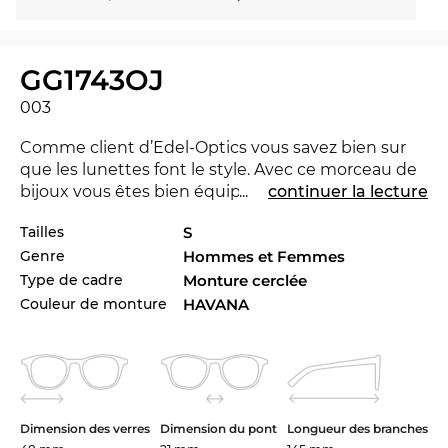
GG1743OJ
003
Comme client d’Edel-Optics vous savez bien sur
que les lunettes font le style. Avec ce morceau de
bijoux vous êtes bien équipé à l'Office ainsi que
...
continuer la lecture
dans le temps de loisirs. La GG1743OJ est nouvelle
Tailles
S
dans le marché 2024, pour rester à la pointe du
Genre
Hommes et Femmes
progrès. Vous préférez une autre couleur pour
votre tenue Venez-voir les autres styles de
Type de cadre
Monture cerclée
GG1743OJ dans l’assortiment de la marque
Gucci
Couleur de monture
HAVANA
de 2023 et 2024.
Ce modèle de
Gucci
est un véritable multi
spécialiste pour les
hommes
et les
femmes
aussi.
Les lunettes
rondes
sont porteuses d'image.
Dimension des verres
Dimension du pont
Longueur des branches
Même John Lennon était rarement vu sans eux.