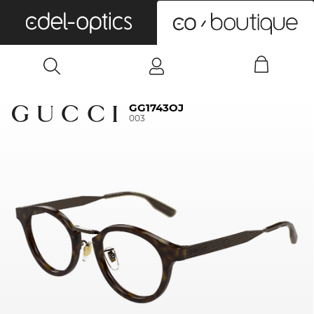
0
GG1743OJ
003