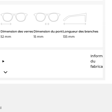
Dimension des verres
Dimension du pont
Longueur des branches
52 mm
15 mm
135 mm
Information
du
fabricant
l