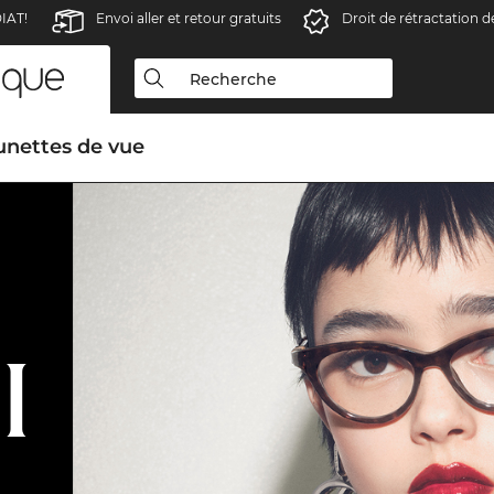
IAT!
Envoi aller et retour gratuits
Droit de rétractation d
unettes de vue