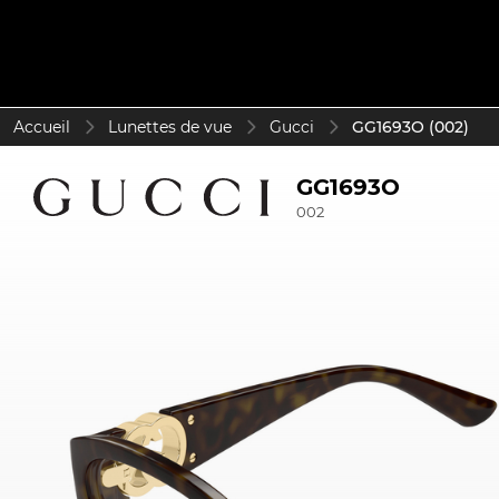
Accueil
Lunettes de vue
Gucci
GG1693O (002)
GG1693O
002