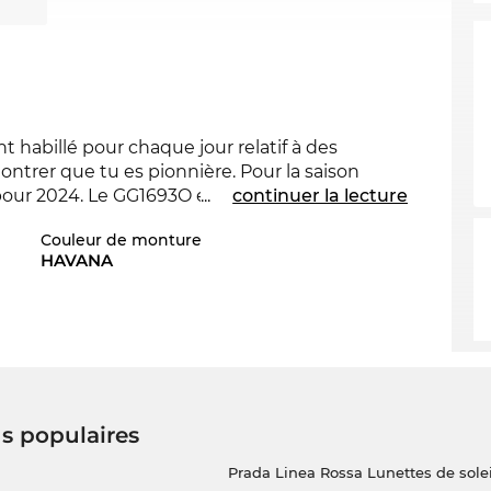
 habillé pour chaque jour relatif à des
ntrer que tu es pionnière. Pour la saison
pour 2024. Le GG1693O est aussi disponible
...
continuer la lecture
Gucci de 2023 et 2024 à la boutique d’Edel-
Couleur de monture
HAVANA
oche classique du modèle. Les lunettes sont
matériau très facile et flexible. Ca signifie une
tage.
ant avec l’option de livraison express, nous
outique en ligne nous avons des prix toujours
us populaires
GG1693O même pas en sale.
Prada Linea Rossa Lunettes de solei