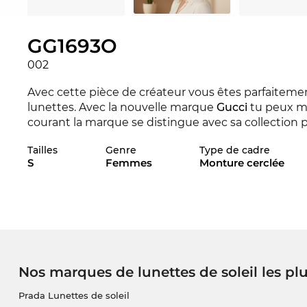
GG1693O
002
Avec cette pièce de créateur vous êtes parfaitement
lunettes. Avec la nouvelle marque
Gucci
tu peux mo
courant la marque se distingue avec sa collection 
dans autres styles des collectionnes de la marque 
Tailles
Genre
Type de cadre
Optics en ligne.
S
Femmes
Monture cerclée
Les lignes expressives sont synonymes pour l'appr
un must-have pour les
dames
. Le
plastique
est un 
longue durée de vie et un excellent confort de por
Le modèle est en stock. Si vous commandez mainten
pouvons garantir la date de livraison. Dans notre b
Nos marques de lunettes de soleil les pl
favorable. Pour ce prix favorable vous obtenez le 
Prada Lunettes de soleil