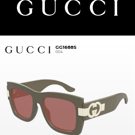
GG1688S
004