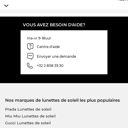
avons votre
Gucci
prochainement en stock. Nous
espérons que le prix incroyablement favorable est
consolation pour l’attente. Dans notre boutique en
ligne nous avons des prix toujours favorable. Pour
VOUS AVEZ BESOIN D'AIDE?
ce prix favorable vous obtenez le GG1685OK même
pas en sale.
ma-vr 9-18uur
Centre d'aide
Envoyer une demande
+32 2 808 39 30
Nos marques de lunettes de soleil les plus populaires
Prada Lunettes de soleil
Miu Miu Lunettes de soleil
Gucci Lunettes de soleil