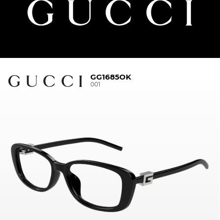
GG1685OK
001