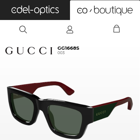
0
GG1668S
003