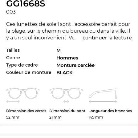
GG1668S
003
Ces lunettes de soleil sont l'accessoire parfait pour
la plage, sur le chemin du bureau ou dans la ville. Il
y a un seul inconvénient: Vous attirez
...
continuer la lecture
certainement l'un ou l'autre regard. La GG1668S est
Tailles
M
nouvelle dans le marché 2024, pour rester à la
Genre
Hommes
pointe du progrès. Le GG1668S est aussi disponible
dans autres styles des collectionnes de la marque
Type de cadre
Monture cerclée
Gucci
de 2023 et 2024 à la boutique d’Edel-Optics
Couleur de monture
BLACK
en ligne.
Simple et forte dans les matériaux de la fabrication:
les lunettes pour les
hommes
sont synonyme de
design élégant et la confiance en soi. Les lunettes
Dimension des verres
Dimension du pont
Longueur des branches
en
plastique
combinent la durabilité avec un
52 mm
21 mm
145 mm
grand confort de portage. Le GG1668S est très
agréable sur le nez et les oreilles. Bien sûr, ces
lunettes de marques offrent une protection