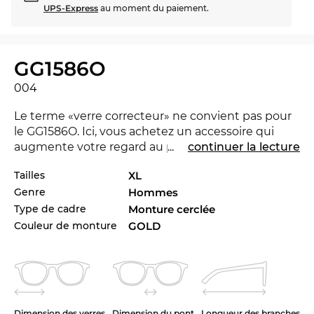
UPS-Express
au moment du paiement.
GG1586O
004
Le terme «verre correcteur» ne convient pas pour
le GG1586O. Ici, vous achetez un accessoire qui
augmente votre regard au prochain niveau et
...
continuer la lecture
montre que vous avez une vue dégagée sur la
Tailles
XL
mode. Avec la nouvelle marque
Gucci
tu peux
Genre
Hommes
montrer que tu es pionnière. Pour la saison
courant la marque se distingue avec sa collection
Type de cadre
Monture cerclée
pour 2024. Vous préférez une autre couleur pour
Couleur de monture
GOLD
votre tenue Venez-voir les autres styles de
GG1586O dans l’assortiment de la marque Gucci de
2023 et 2024.
La conception de la monture est dirigée
Dimension des verres
Dimension du pont
Longueur des branches