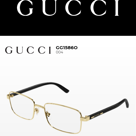
GG1586O
004