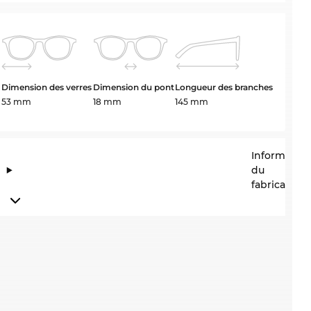
Dimension des verres
Dimension du pont
Longueur des branches
53 mm
18 mm
145 mm
Information
du
fabricant