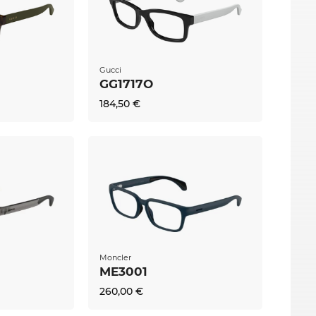
Gucci
GG1717O
184,50 €
Moncler
ME3001
260,00 €