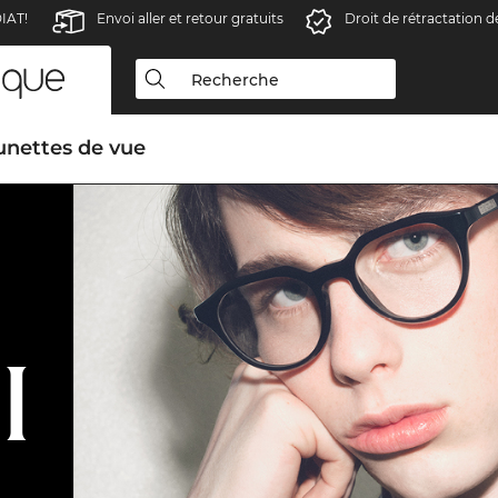
IAT!
Envoi aller et retour gratuits
Droit de rétractation d
unettes de vue