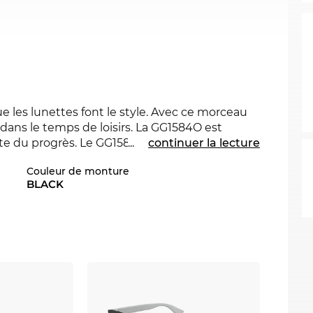
 les lunettes font le style. Avec ce morceau
 dans le temps de loisirs. La GG1584O est
nte du progrès. Le GG1584O est aussi disponible
...
continuer la lecture
Gucci
de 2023 et 2024 à la boutique d’Edel-
Couleur de monture
BLACK
es
. Avec ses lignes épurées Newschool Cool
stique
combinent la durabilité avec un grand
le nez et les oreilles.
ant avec l’option de livraison express, nous
à Edel-Optics vous achetez pour le meilleur