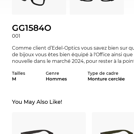
GG1584O
001
Comme client d’Edel-Optics vous savez bien sur que
de bijoux vous êtes bien équipé à l'Office ainsi que
nouvelle dans le marché 2024, pour rester à la poi
dans autres styles des collectionnes de la marque
Tailles
Genre
Type de cadre
Optics en ligne.
M
Hommes
Monture cerclée
La monture est spécialement crée pour les
homm
met une qualité traditionnelle. Les lunettes en
pla
confort de portage. Le GG1584O est très agréable sur 
You May Also Like!
Le modèle est en stock. Si vous commandez mainten
pouvons garantir la date de livraison. En achetant 
prix, parce que notre standard est en sale.