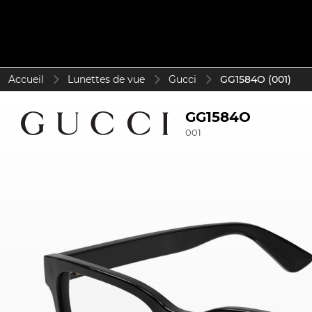
Accueil
Lunettes de vue
Gucci
GG1584O (001)
GG1584O
001