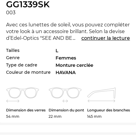
GG1339SK
003
Avec ces lunettes de soleil, vous pouvez compléter
votre look à un accessoire brillant. Selon la devise
d’Edel-Optics "SEE AND BE SEEN" vous pouvez
...
continuer la lecture
impressionner dans chaque société. La GG1339SK
Tailles
L
est nouvelle dans le marché 2024, pour rester à la
Genre
Femmes
pointe du progrès. Le GG1339SK est aussi
disponible dans autres styles des collectionnes de
Type de cadre
Monture cerclée
la marque
Gucci
de 2023 et 2024 à la boutique
Couleur de monture
HAVANA
d’Edel-Optics en ligne.
La monture de lunettes est crée pour les
femmes
actives. Une conception gracieuse et expressivité
se combinent pour classique chic. Les lunettes en
Dimension des verres
Dimension du pont
Longueur des branches
plastique
combinent la durabilité avec un grand
54 mm
22 mm
145 mm
confort de portage. Le GG1339SK est très agréable
sur le nez et les oreilles. Bien sûr, ces lunettes de
marques offrent une protection
UV400
optimale