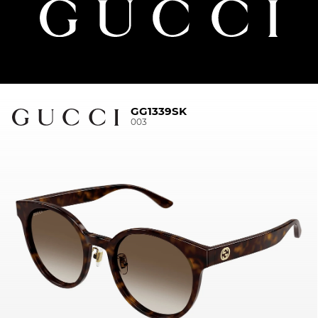
GG1339SK
003