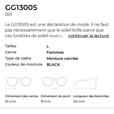
GG1300S
001
Le GG1300S est une déclaration de mode. Il ne faut
pas nécessairement que le soleil brille parce que
ces lunettes de soleil vous donne une sensation
...
continuer la lecture
que la nuit sera blanche. Avec la nouvelle marque
Tailles
L
Gucci
tu peux montrer que tu es pionnière. Pour la
Genre
Femmes
saison courant la marque se distingue avec sa
collection pour 2024. Vous préférez une autre
Type de cadre
Monture cerclée
couleur pour votre tenue Venez-voir les autres
Couleur de monture
BLACK
styles de GG1300S dans l’assortiment de la marque
Gucci de 2023 et 2024.
Avec cette monture les designers adressent
surtout les
dames
qui vivent dans les villes du
Dimension des verres
Dimension du pont
Longueur des branches
monde. Mr. Right ou pas - ici le bon look pour 2024
55 mm
19 mm
145 mm
est le plus important.L'apparence
carrée accentue
la forme
du visage. Il est l'élément de style parfait