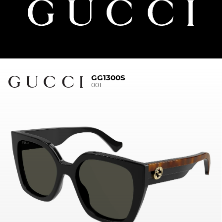
GG1300S
001