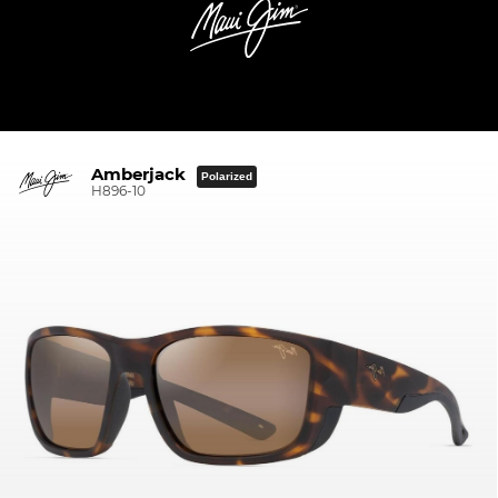
Amberjack
Polarized
H896-10