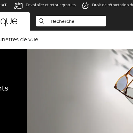
IAT!
Envoi aller et retour gratuits
Droit de rétractation d
unettes de vue
ts