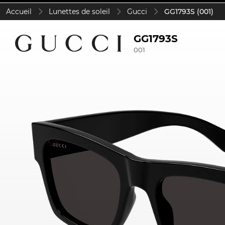
Accueil
Lunettes de soleil
Gucci
GG1793S (001)
GG1793S
001