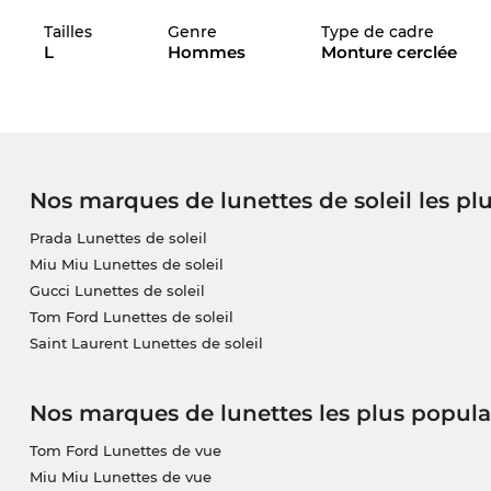
Tailles
Genre
Type de cadre
La monture est spécialement crée pour les
homm
L
Hommes
Monture cerclée
met une qualité traditionnelle. Bien sûr, ces lune
optimale pour vos yeux.
La prochaine livraison est sur la voie, donc nous av
espérons que le prix incroyablement favorable est 
boutique en ligne nous avons des prix toujours favo
Nos marques de lunettes de soleil les pl
GG1793S même pas en sale.
Prada Lunettes de soleil
Miu Miu Lunettes de soleil
Gucci Lunettes de soleil
Tom Ford Lunettes de soleil
Saint Laurent Lunettes de soleil
Nos marques de lunettes les plus popula
Tom Ford Lunettes de vue
Miu Miu Lunettes de vue