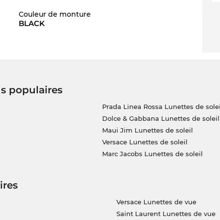
Couleur de monture
es
. Avec ses lignes épurées Newschool Cool
BLACK
ttes de marques offrent une protection
UV400
ons votre
Gucci
prochainement en stock. Nous
consolation pour l’attente. Dans notre
rable. Pour ce prix favorable vous obtenez le
us populaires
Prada Linea Rossa Lunettes de solei
Dolce & Gabbana Lunettes de soleil
Maui Jim Lunettes de soleil
Versace Lunettes de soleil
Marc Jacobs Lunettes de soleil
ires
Versace Lunettes de vue
Saint Laurent Lunettes de vue