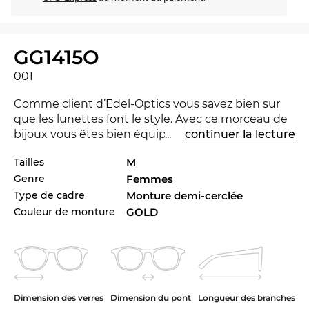
GG1415O
001
Comme client d’Edel-Optics vous savez bien sur
que les lunettes font le style. Avec ce morceau de
bijoux vous êtes bien équipé à l'Office ainsi que
...
continuer la lecture
dans le temps de loisirs. Avec la nouvelle marque
Tailles
M
Gucci
tu peux montrer que tu es pionnière. Pour la
Genre
Femmes
saison courant la marque se distingue avec sa
collection pour 2024. Le GG1415O est aussi
Type de cadre
Monture demi-cerclée
disponible dans autres styles des collectionnes de
Couleur de monture
GOLD
la marque Gucci de 2023 et 2024 à la boutique
d’Edel-Optics en ligne.
La monture de lunettes est crée pour les
femmes
actives. Une conception gracieuse et expressivité
Dimension des verres
Dimension du pont
Longueur des branches
se combinent pour classique chic. Le cadre