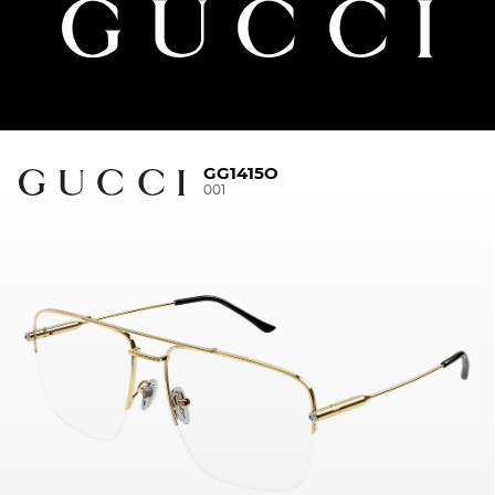
GG1415O
001