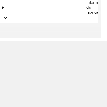
Information
du
fabricant
l