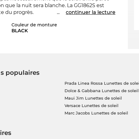
n que la nuit sera blanche. La GG1862S est
te du progrès.
...
continuer la lecture
Couleur de monture
oche classique du modèle. Les lunettes sont
BLACK
ttes de marques offrent une protection
UV400
en stock. Si vous commandez maintenant,
ns vos nouvelles lunettes de la marque
Gucci
à
chetant à Edel-Optics vous achetez pour le
us populaires
Prada Linea Rossa Lunettes de solei
Dolce & Gabbana Lunettes de soleil
Maui Jim Lunettes de soleil
Versace Lunettes de soleil
Marc Jacobs Lunettes de soleil
ires