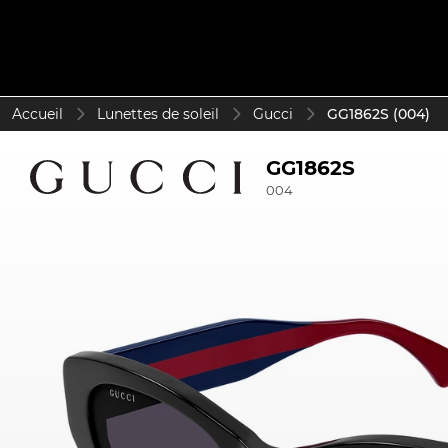
Accueil
Lunettes de soleil
Gucci
GG1862S (004)
GG1862S
004