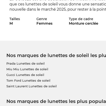
que ces lunettes de soleil vous donne une sensatio
nouvelle dans le marché 2025, pour rester à la poin
Tailles
Genre
Type de cadre
Les lignes expressives sont synonymes pour l'appr
M
Femmes
Monture cerclée
un must-have pour les
dames
. Bien sûr, ces lune
optimale pour vos yeux.
Le modèle est déjà commandé et prochainement 
vous vous garantir le prix favorable. Nous enverro
vous le journée elles arrivent à notre maison. En a
Nos marques de lunettes de soleil les pl
meilleur prix, parce que notre standard est en sale.
Prada Lunettes de soleil
Miu Miu Lunettes de soleil
Gucci Lunettes de soleil
Tom Ford Lunettes de soleil
Saint Laurent Lunettes de soleil
Nos marques de lunettes les plus popula