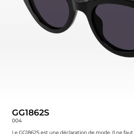
GG1862S
004
Le GG1862S est une déclaration de mode. Il ne faut 