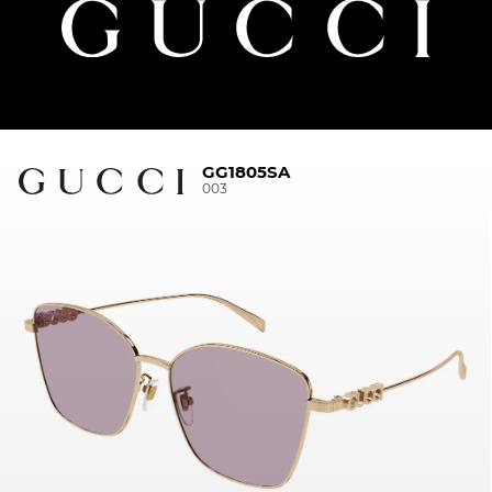
GG1805SA
003