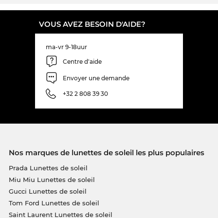
sur la protection
UV400
sous garantie.
VOUS AVEZ BESOIN D'AIDE?
Le modèle est en stock. Si vous commandez
maintenant avec l’option de livraison express, nous
ma-vr 9-18uur
pouvons garantir la date de livraison. En achetant à
Centre d'aide
Edel-Optics vous achetez pour le meilleur prix,
parce que notre standard est en sale.
Envoyer une demande
+32 2 808 39 30
Nos marques de lunettes de soleil les plus populaires
Prada Lunettes de soleil
Miu Miu Lunettes de soleil
Gucci Lunettes de soleil
Tom Ford Lunettes de soleil
Saint Laurent Lunettes de soleil