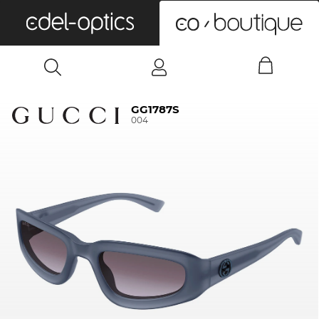
0
GG1787S
004